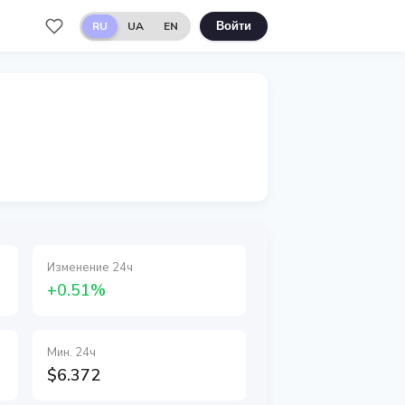
RU
UA
EN
Войти
Изменение 24ч
+0.51%
Мин. 24ч
$6.372