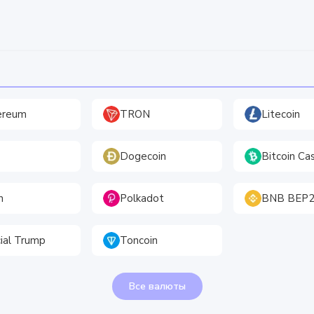
ereum
TRON
Litecoin
Dogecoin
Bitcoin Ca
h
Polkadot
BNB BEP
cial Trump
Toncoin
Все валюты