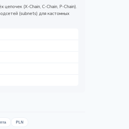
епочек (X-Chain, C-Chain, P-Chain).
одсетей (subnets) для кастомных
пта
PLN