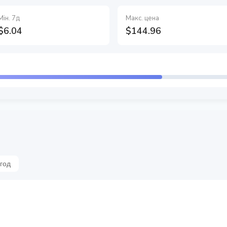
Мін. 7д
Макс. цена
$6.04
$144.96
 год