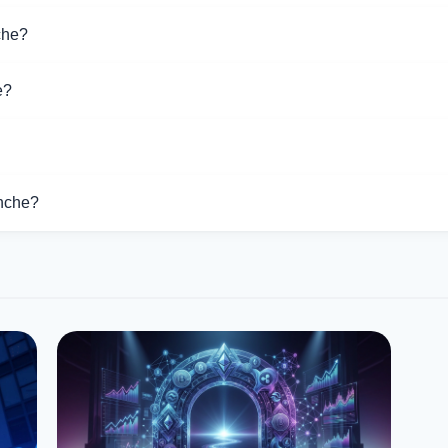
 обмена Avalanche. Выберите нужное направление из списка на
che?
держивают операции с Avalanche.
e?
разных обменников на этой странице. Курсы обновляются в р
lanche составляет $6.45. За последние 24 часа цена колебалас
nche?
ляет $144.96.