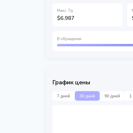
Макс. 7д
$6.987
В обращении
График цены
7 дней
30 дней
90 дней
1