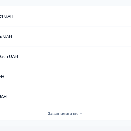
24 UAH
к UAH
йзен UAH
AH
UAH
Завантажити ще