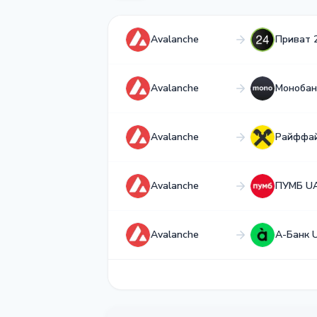
Avalanche
Приват 
Avalanche
Монобан
Avalanche
Райффа
Avalanche
ПУМБ U
Avalanche
А-Банк 