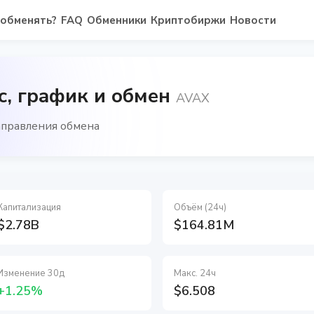
 обменять?
FAQ
Обменники
Криптобиржи
Новости
с, график и обмен
AVAX
направления обмена
Капитализация
Объём (24ч)
$2.78B
$164.81M
Изменение 30д
Макс. 24ч
+1.25%
$6.508