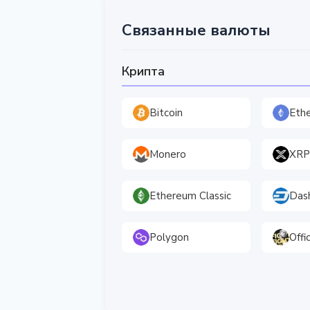
Связанные валюты
Крипта
Bitcoin
Eth
Monero
XRP
Ethereum Classic
Das
Polygon
Offi