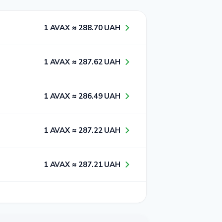
1​ AVAX ≈ 2​8​8​.7​0​ UAH
1​ AVAX ≈ 2​8​7​.6​2​ UAH
1​ AVAX ≈ 2​8​6​.4​9​ UAH
1​ AVAX ≈ 2​8​7​.2​2​ UAH
1​ AVAX ≈ 2​8​7​.2​1​ UAH