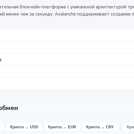
ельная блокчейн-платформа с уникальной архитектурой трёх ц
й менее чем за секунду. Avalanche поддерживает создание п
д
 обмен
Крипта → USD
Крипта → EUR
Крипта → CNY
Кри