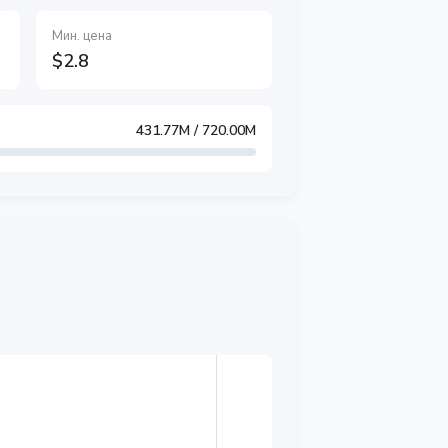
Мин. цена
$2.8
431.77M
/ 720.00M