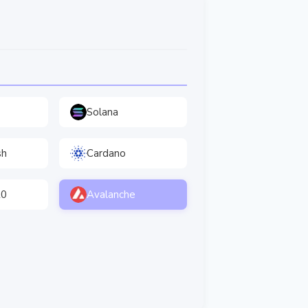
Solana
sh
Cardano
20
Avalanche