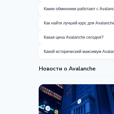
На Kurslog доступно 554 направлений
Какие обменники работают с Avalan
Сейчас 35 обменников на Kurslog под
Как найти лучший курс для Avalanch
Сравните курсы обмена Avalanche от 
Какая цена Avalanche сегодня?
По состоянию на 07.08.2026, цена Ava
Какой исторический максимум Avala
All-Time High (ATH) Avalanche состав
Новости о Avalanche