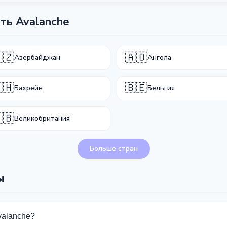
ть Avalanche
🇿
🇦🇴
Азербайджан
Ангола
🇭
🇧🇪
Бахрейн
Бельгия
🇧
Великобритания
Больше стран
ы
valanche?