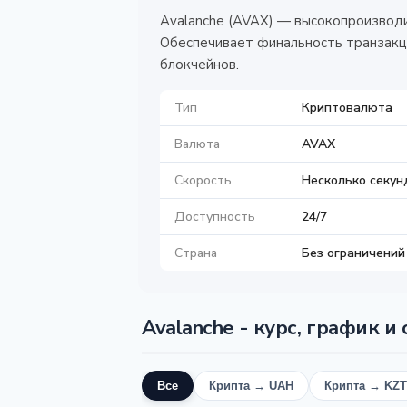
Avalanche (AVAX) — высокопроизводит
Обеспечивает финальность транзакци
блокчейнов.
Тип
Криптовалюта
Валюта
AVAX
Скорость
Несколько секун
Доступность
24/7
Страна
Без ограничений
Avalanche - курс, график и
Все
Крипта → UAH
Крипта → KZT