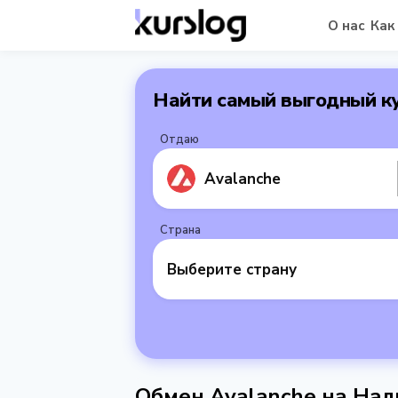
О нас
Как
Найти самый выгодный к
Отдаю
Avalanche
Страна
Выберите страну
Обмен Avalanche на На