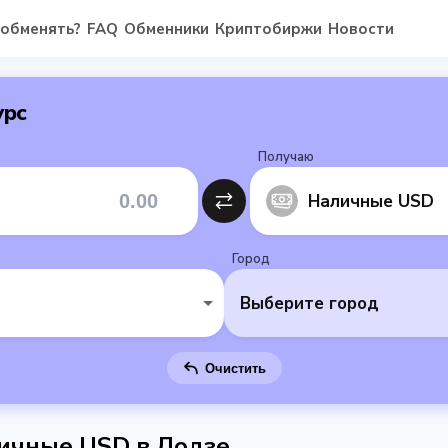
 обменять?
FAQ
Обменники
Криптобиржи
Новости
урс
Получаю
Наличные USD
Город
Выберите город
Очистить
личные USD в Лодзе