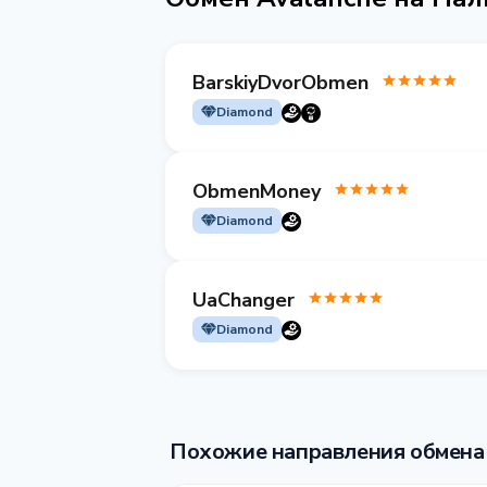
BarskiyDvorObmen
Diamond
ObmenMoney
Diamond
UaChanger
Diamond
Похожие направления обмена