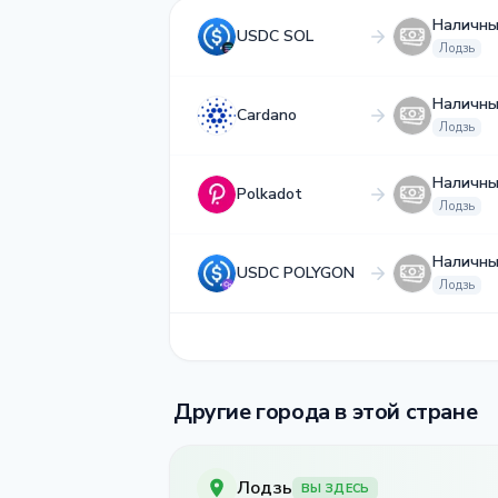
Наличны
USDC SOL
Лодзь
Наличны
Cardano
Лодзь
Наличны
Polkadot
Лодзь
Наличны
USDC POLYGON
Лодзь
Другие города в этой стране
Лодзь
ВЫ ЗДЕСЬ