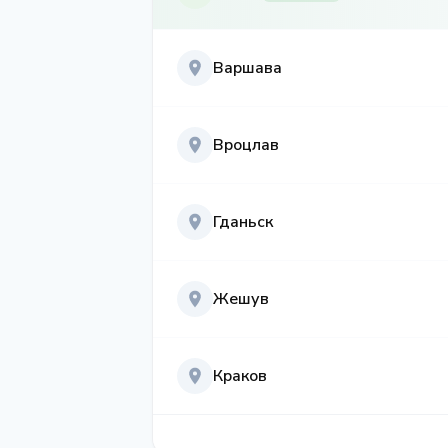
Варшава
Вроцлав
Гданьск
Жешув
Краков