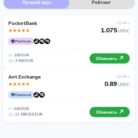
Лучший курс
Рейтинг
PocketBank
1 EUR =
1.075
USDC
Platinum
От
100 EUR
Обменять
До
3 000 EUR
Ant.Exchange
1 EUR =
0.89
USDC
Diamond
От
500 EUR
Обменять
До
11 288 616 EUR