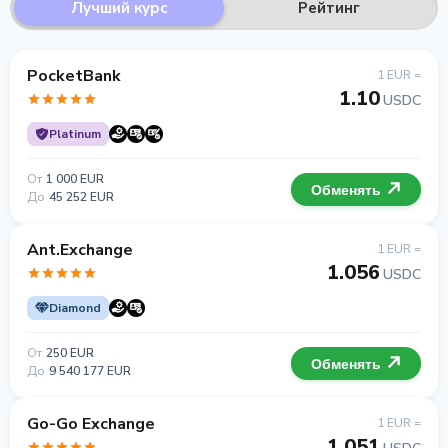
Лучший курс
Рейтинг
PocketBank
1 EUR =
1.10
USDC
Platinum
От
1 000 EUR
Обменять
До
45 252 EUR
Ant.Exchange
1 EUR =
1.056
USDC
Diamond
От
250 EUR
Обменять
До
9 540 177 EUR
Go-Go Exchange
1 EUR =
1.051