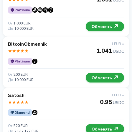
USDC
Platinum
От
1 000 EUR
Обменять
До
10 000 EUR
BitcoinObmennik
1 EUR =
1.041
USDC
Platinum
От
200 EUR
Обменять
До
10 000 EUR
Satoshi
1 EUR =
0.95
USDC
Diamond
От
520 EUR
Обменять
До
2 637 177 EUR