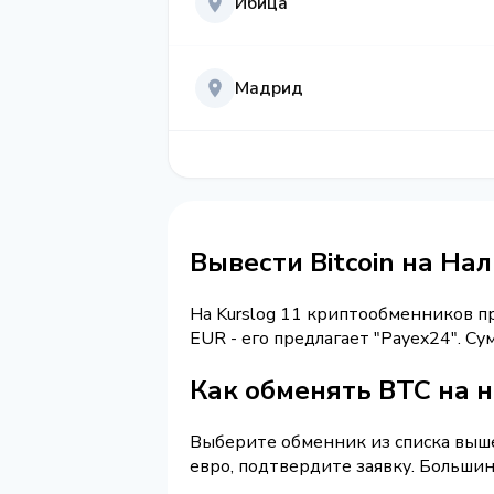
Ибица
Мадрид
Вывести Bitcoin на На
На Kurslog 11 криптообменников 
EUR - его предлагает "Payex24". 
Как обменять BTC на 
Выберите обменник из списка выше 
евро, подтвердите заявку. Больши