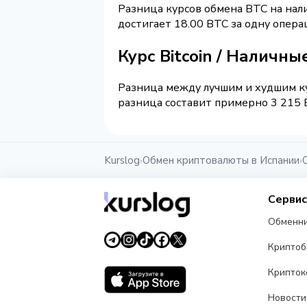
Разница курсов обмена BTC на нал
достигает 18.00 BTC за одну опера
Курс Bitcoin / Наличны
Разница между лучшим и худшим ку
разница составит примерно 3 215 E
Kurslog
Обмен криптовалюты в Испании
›
›
Серви
Обменн
Крипто
Крипток
Новости