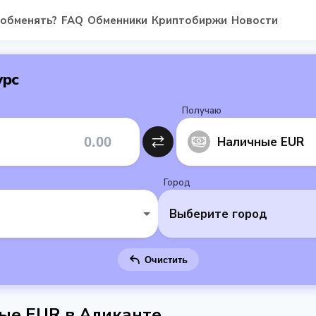
 обменять?
FAQ
Обменники
Криптобиржи
Новости
урс
Получаю
Наличные EUR
Город
Выберите город
Очистить
ные EUR в Аликанте