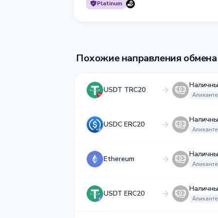
Platinum
Похожие направления обмена
Наличны
USDT TRC20
Аликанте
Наличны
USDC ERC20
Аликанте
Наличны
Ethereum
Аликанте
Наличны
USDT ERC20
Аликанте