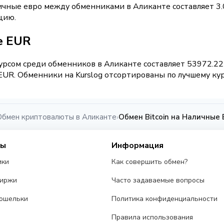
ичные евро между обменниками в Аликанте составляет 3
цию.
е EUR
рсом среди обменников в Аликанте составляет 53972.22
UR. Обменники на Kurslog отсортированы по лучшему кур
Обмен криптовалюты в Аликанте
Обмен Bitcoin на Наличные
›
сы
Информация
ики
Как совершить обмен?
биржи
Часто задаваемые вопросы
ошельки
Политика конфиденциальности
Правила использования