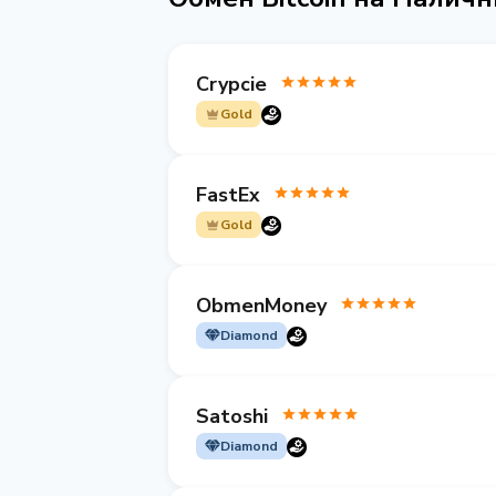
Crypcie
Gold
FastEx
Gold
ObmenMoney
Diamond
Satoshi
Diamond