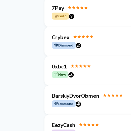
7Pay
Gold
Crybex
Diamond
0xbc1
New
BarskiyDvorObmen
Diamond
EezyCash