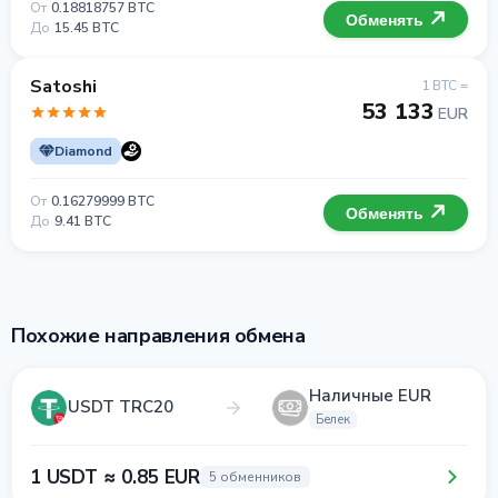
От
0.18818757 BTC
Обменять
До
15.45 BTC
Satoshi
1 BTC =
53 133
EUR
Diamond
От
0.16279999 BTC
Обменять
До
9.41 BTC
Похожие направления обмена
Наличные EUR
USDT TRC20
Белек
1 USDT ≈ 0.85 EUR
5 обменников