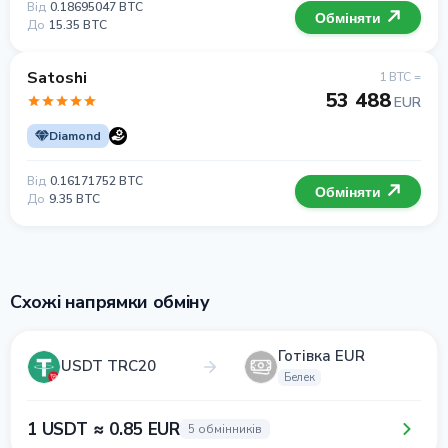
Від
0.18695047 BTC
Обміняти
До
15.35 BTC
Satoshi
1 BTC =
53 488
EUR
Diamond
Від
0.16171752 BTC
Обміняти
До
9.35 BTC
Схожі напрямки обміну
Готівка EUR
USDT TRC20
Белек
1 USDT ≈ 0.85 EUR
5 обмінників