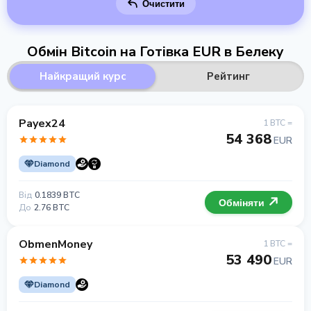
Очистити
Обмін Bitcoin на Готівка EUR в Белеку
Найкращий курс
Рейтинг
Payex24
1 BTC =
54 368
EUR
Diamond
Від
0.1839 BTC
Обміняти
До
2.76 BTC
ObmenMoney
1 BTC =
53 490
EUR
Diamond