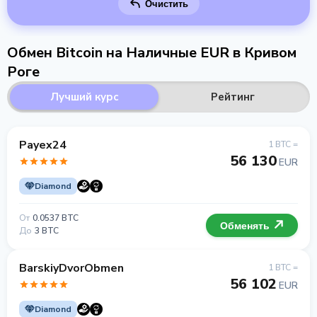
Очистить
Обмен Bitcoin на Наличные EUR в Кривом
Роге
Лучший курс
Рейтинг
Payex24
1 BTC =
56 130
EUR
Diamond
От
0.0537 BTC
Обменять
До
3 BTC
BarskiyDvorObmen
1 BTC =
56 102
EUR
Diamond