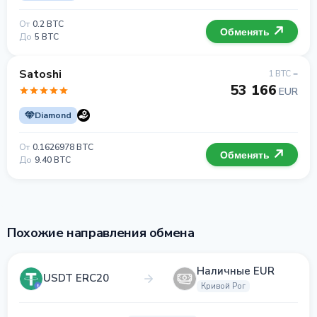
От
0.2 BTC
Обменять
До
5 BTC
Satoshi
1 BTC =
53 166
EUR
Diamond
От
0.1626978 BTC
Обменять
До
9.40 BTC
Похожие направления обмена
Наличные EUR
USDT ERC20
Кривой Рог