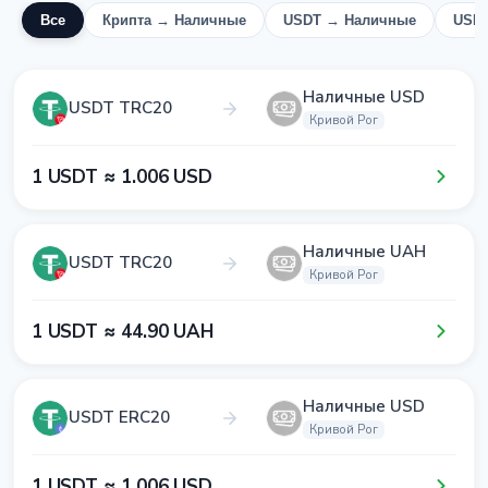
Все
Крипта → Наличные
USDT → Наличные
USD
Наличные USD
USDT TRC20
Кривой Рог
1​ USDT ≈ 1​.0​0​6​ USD
Наличные UAH
USDT TRC20
Кривой Рог
1​ USDT ≈ 4​4​.9​0​ UAH
Наличные USD
USDT ERC20
Кривой Рог
1​ USDT ≈ 1​.0​0​6​ USD