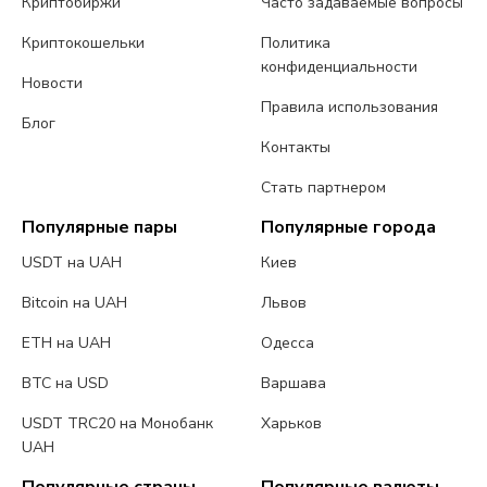
Криптобиржи
Часто задаваемые вопросы
Криптокошельки
Политика
конфиденциальности
Новости
Правила использования
Блог
Контакты
Стать партнером
Популярные пары
Популярные города
USDT на UAH
Киев
Bitcoin на UAH
Львов
ETH на UAH
Одесса
BTC на USD
Варшава
USDT TRC20 на Монобанк
Харьков
UAH