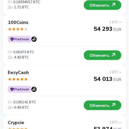
От
0.18394557 BTC
Обменять
До
1.72 BTC
100Coins
1 BTC =
54 293
EUR
Platinum
От
0.65973 BTC
Обменять
До
4.40 BTC
EezyCash
1 BTC =
54 013
EUR
Platinum
От
0.185141 BTC
Обменять
До
6.48 BTC
Crypcie
1 BTC =