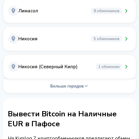
Лимасол
8 обменников
Никосия
5 обменников
Никосия (Северный Кипр)
1 обменник
Больше городов
Вывести Bitcoin на Наличные
EUR в Пафосе
На Kurslog 7 криптообменников предлагают обмен