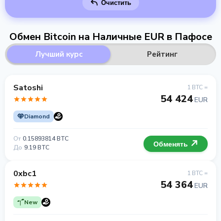
Очистить
Обмен Bitcoin на Наличные EUR в Пафосе
Лучший курс
Рейтинг
Satoshi
1 BTC =
54 424
EUR
Diamond
От
0.15893814 BTC
Обменять
До
9.19 BTC
0xbc1
1 BTC =
54 364
EUR
New