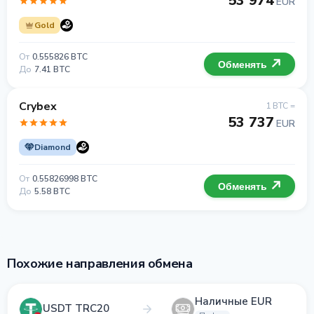
53 974
EUR
Gold
От
0.555826 BTC
Обменять
До
7.41 BTC
Crybex
1 BTC =
53 737
EUR
Diamond
От
0.55826998 BTC
Обменять
До
5.58 BTC
Похожие направления обмена
Наличные EUR
USDT TRC20