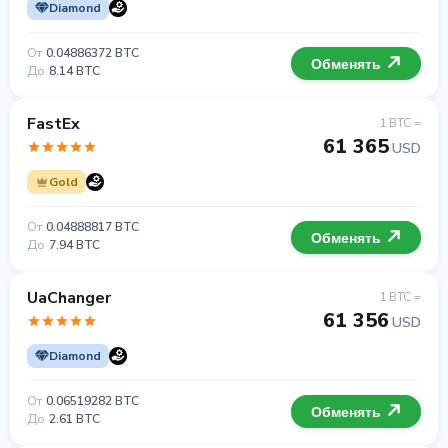
Diamond
От
0.04886372 BTC
Обменять
До
8.14 BTC
FastEx
1 BTC =
61 365
USD
Gold
От
0.04888817 BTC
Обменять
До
7.94 BTC
UaChanger
1 BTC =
61 356
USD
Diamond
От
0.06519282 BTC
Обменять
До
2.61 BTC