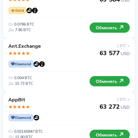
USD
Gold
От
0.0786 BTC
Обменять
До
7.86 BTC
Ant.Exchange
1 BTC =
63 577
USD
Diamond
От
0.004 BTC
Обменять
До
15.73 BTC
AppBit
1 BTC =
63 272
USD
Diamond
От
0.03160947 BTC
Обменять
До
15.80 BTC