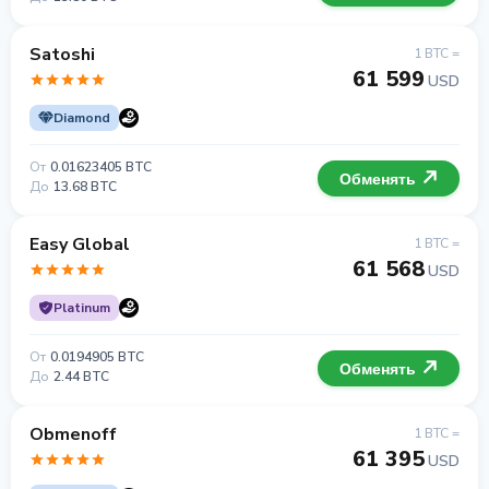
Satoshi
1 BTC =
61 599
USD
Diamond
От
0.01623405 BTC
Обменять
До
13.68 BTC
Easy Global
1 BTC =
61 568
USD
Platinum
От
0.0194905 BTC
Обменять
До
2.44 BTC
Obmenoff
1 BTC =
61 395
USD