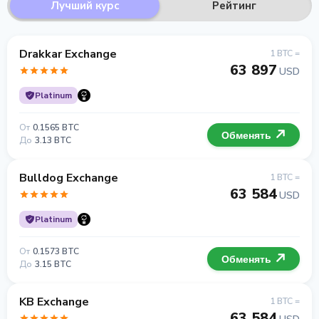
Лучший курс
Рейтинг
Drakkar Exchange
1 BTC =
63 897
USD
Platinum
От
0.1565 BTC
Обменять
До
3.13 BTC
Bulldog Exchange
1 BTC =
63 584
USD
Platinum
От
0.1573 BTC
Обменять
До
3.15 BTC
KB Exchange
1 BTC =
63 584