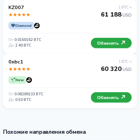
KZ007
1 BTC =
61 188
USD
Diamond
От
0.0160162 BTC
Обменять
До
2.40 BTC
0xbc1
1 BTC =
60 320
USD
New
От
0.08289133 BTC
Обменять
До
0.50 BTC
Похожие направления обмена