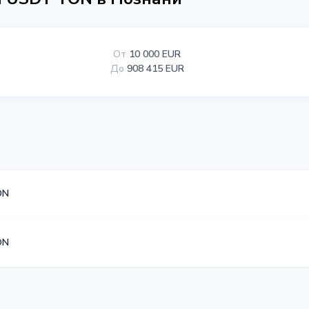
От
10 000 EUR
До
908 415 EUR
ON
ON