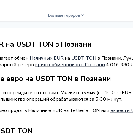
Больше городов
R на USDT TON в Познани
лагает обмен
Наличных EUR
на
USDT TON
в Познани. Луч
уммарный резерв
криптообменников в Познани
4 016 380 
е евро на USDT TON в Познани
 и перейдите на его сайт. Укажите сумму (от 10 000 EUR
Большинство операций обрабатываются за 5-30 минут.
жно продать Наличные EUR на Tether в TON или
вывести 
USDT TON