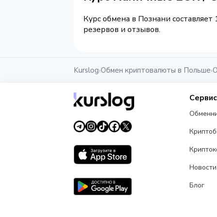
Курс обмена в Познани составляет 
резервов и отзывов.
Kurslog
Обмен криптовалюты в Польше
О
›
›
Серви
Обменн
Крипто
Крипток
Новости
Блог