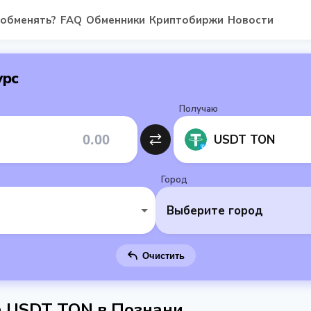
 обменять?
FAQ
Обменники
Криптобиржи
Новости
урс
Получаю
USDT TON
Город
Выберите город
Очистить
 USDT TON в Познани