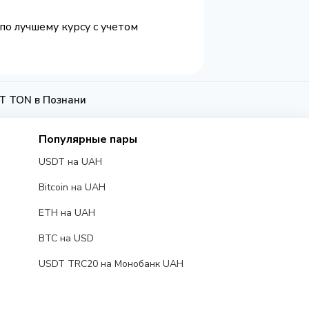
по лучшему курсу с учетом
T TON в Познани
Популярные пары
USDT на UAH
Bitcoin на UAH
ETH на UAH
BTC на USD
USDT TRC20 на Монобанк UAH