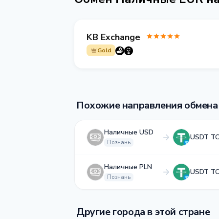
KB Exchange
Gold
Похожие направления обмена
Наличные USD
USDT T
Познань
Наличные PLN
USDT T
Познань
Другие города в этой стране