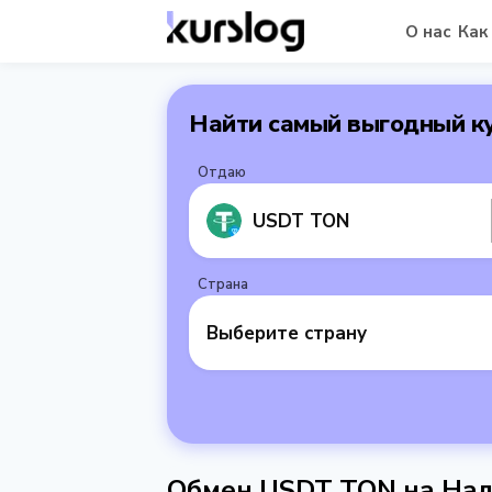
О нас
Как
Найти самый выгодный к
Отдаю
USDT TON
Страна
Выберите страну
Обмен USDT TON на Нал