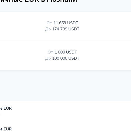
От
11 653 USDT
До
174 799 USDT
От
1 000 USDT
До
100 000 USDT
е EUR
е EUR