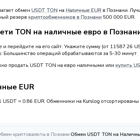
лагает обмен
USDT TON
на
Наличные EUR
в Познани. Луч
рный резерв
криптообменников в Познани
500 000 EUR.
сети TON на наличные евро в Познан
 и перейдите на его сайт. Укажите сумму (от 11587.26 U
у. Большинство операций обрабатываются за 5-30 минут.
ожно продать USDT TON на евро наличными или
купить US
чные EUR
1 USDT = 0.86 EUR. Обменники на Kurslog отсортированы 
бмен криптовалюты в Познани
Обмен USDT TON на Наличны
›