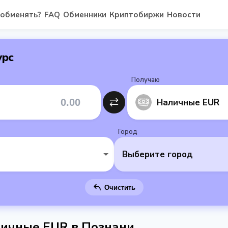
 обменять?
FAQ
Обменники
Криптобиржи
Новости
урс
Получаю
Наличные EUR
Город
Выберите город
Очистить
ичные EUR в Познани