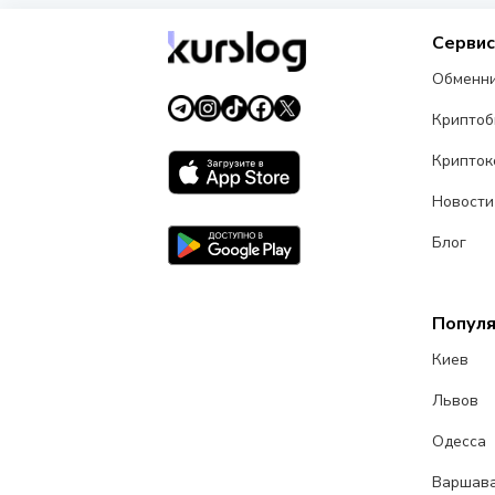
Серви
Обменн
Крипто
Крипток
Новости
Блог
Попул
Киев
Львов
Одесса
Варшав