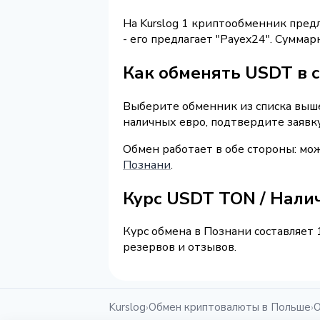
На Kurslog 1 криптообменник пред
- его предлагает "Payex24". Сумма
Как обменять USDT в 
Выберите обменник из списка выше
наличных евро, подтвердите заявк
Обмен работает в обе стороны: м
Познани
.
Курс USDT TON / Нали
Курс обмена в Познани составляет 
резервов и отзывов.
Kurslog
Обмен криптовалюты в Польше
О
›
›