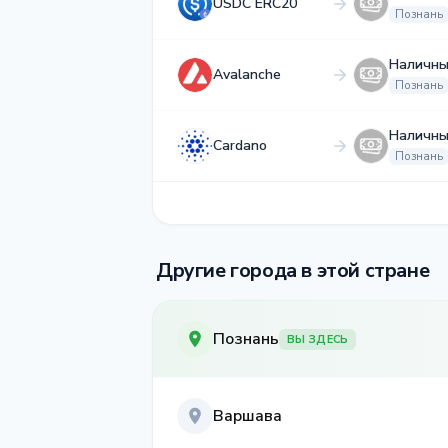
USDC ERC20
Познань
Наличны
Avalanche
Познань
Наличны
Cardano
Познань
Другие города в этой стране
Познань
ВЫ ЗДЕСЬ
Варшава