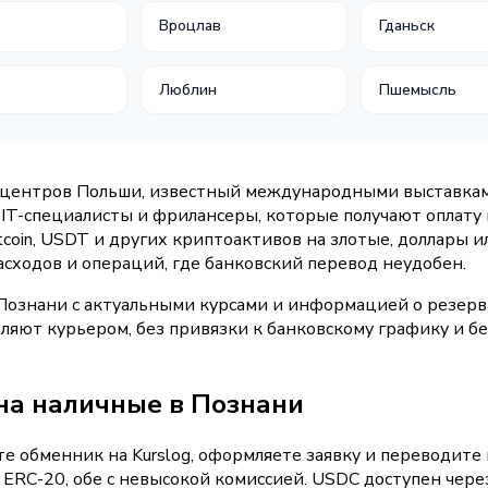
а
Вроцлав
Гданьск
Люблин
Пшемысль
 центров Польши, известный международными выставками
IT-специалисты и фрилансеры, которые получают оплату
coin, USDT и других криптоактивов на злотые, доллары и
асходов и операций, где банковский перевод неудобен.
 Познани с актуальными курсами и информацией о резер
ляют курьером, без привязки к банковскому графику и б
на наличные в Познани
е обменник на Kurslog, оформляете заявку и переводите
ERC-20, обе с невысокой комиссией. USDC доступен чере