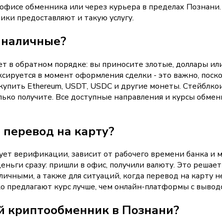
офисе обменника или через курьера в пределах Познани.
ики предоставляют и такую услугу.
а наличные?
ет в обратном порядке: вы приносите злотые, доллары или 
ксируется в момент оформления сделки - это важно, поск
купить Ethereum, USDT, USDC и другие монеты. Стейблко
олько получите. Все доступные направления и курсы обм
 перевод на карту?
ует верификации, зависит от рабочего времени банка и 
ньги сразу: пришли в офис, получили валюту. Это решает 
наличными, а также для ситуаций, когда перевод на карту
 предлагают курс лучше, чем онлайн-платформы с выводо
й криптообменник в Познани?