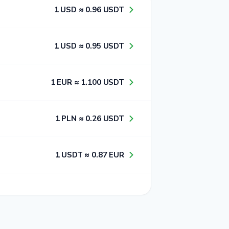
1​ USD ≈ 0​.9​6​ USDT
1​ USD ≈ 0​.9​5​ USDT
1​ EUR ≈ 1​.1​0​0​ USDT
1​ PLN ≈ 0​.2​6​ USDT
1​ USDT ≈ 0​.8​7​ EUR