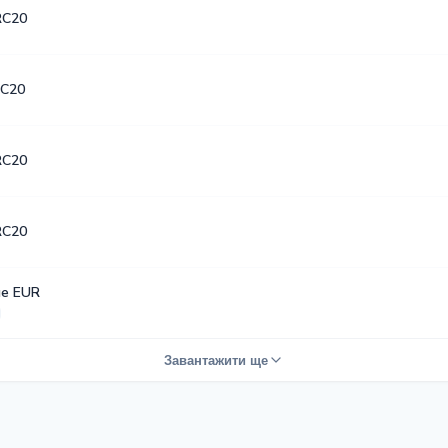
RC20
C20
RC20
RC20
е EUR
Завантажити ще