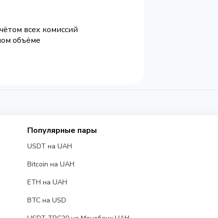
учётом всех комиссий
ном объёме
Популярные пары
USDT на UAH
Bitcoin на UAH
ETH на UAH
BTC на USD