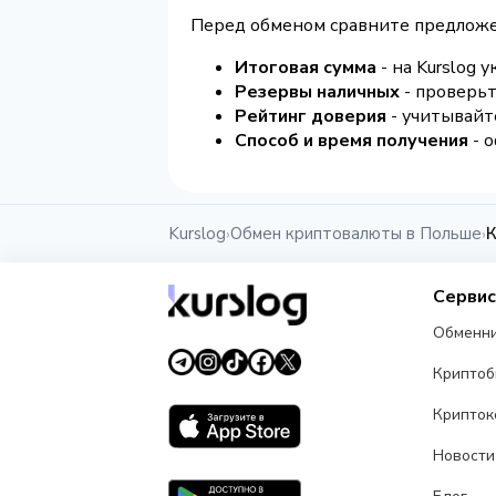
Перед обменом сравните предложе
Итоговая сумма
- на Kurslog 
Резервы наличных
- проверьт
Рейтинг доверия
- учитывайт
Способ и время получения
- о
Kurslog
Обмен криптовалюты в Польше
К
›
›
Серви
Обменн
Крипто
Крипток
Новости