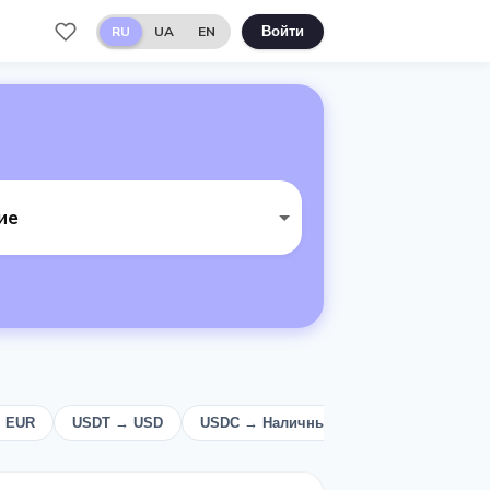
RU
UA
EN
Войти
ие
→ EUR
USDT → USD
USDC → Наличные
USD → USDT