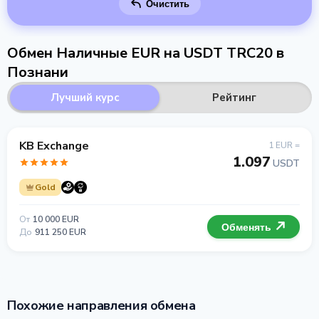
Очистить
Обмен Наличные EUR на USDT TRC20 в
Познани
Лучший курс
Рейтинг
KB Exchange
1 EUR =
1.097
USDT
Gold
От
10 000 EUR
Обменять
До
911 250 EUR
Похожие направления обмена