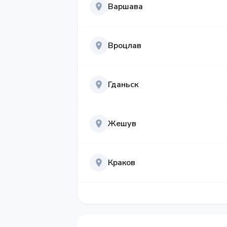
Варшава
Вроцлав
Гданьск
Жешув
Краков