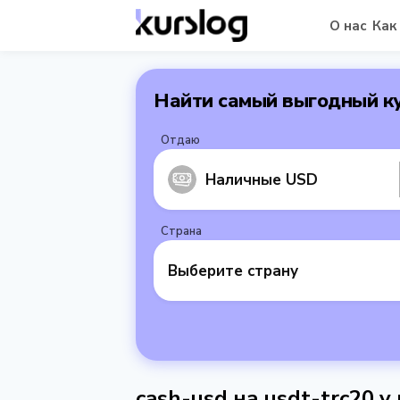
О нас
Как
Найти самый выгодный к
Отдаю
Наличные USD
Страна
Выберите страну
cash-usd на usdt-trc20 у