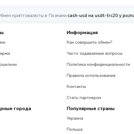
бмен криптовалюты в Познани
cash-usd на usdt-trc20 у pozn
›
сы
Информация
ики
Как совершить обмен?
биржи
Часто задаваемые вопросы
ошельки
Политика конфиденциальности
Правила использования
Контакты
Стать партнером
ярные города
Популярные страны
Украина
Польша