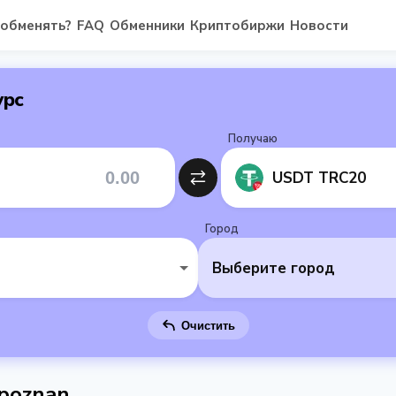
 обменять?
FAQ
Обменники
Криптобиржи
Новости
урс
Получаю
USDT TRC20
Город
Выберите город
Очистить
 poznan