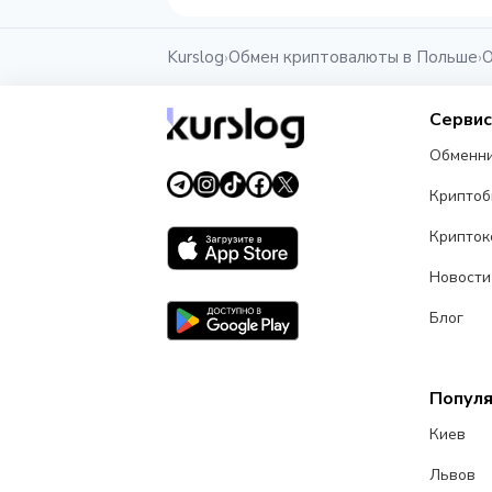
Kurslog
Обмен криптовалюты в Польше
О
›
›
Серви
Обменн
Крипто
Крипток
Новости
Блог
Попул
Киев
Львов