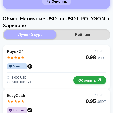
Очистить
Обмен Наличные USD на USDT POLYGON в
Харькове
Лучший курс
Рейтинг
Payex24
1 USD =
0.98
USDT
Diamond
От
5 000 USD
Обменять
До
500 000 USD
EezyCash
1 USD =
0.95
USDT
Platinum