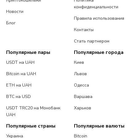
Криптокошельки
Политика
конфиденциальности
Новости
Правила использования
Блог
Контакты
Стать партнером
Популярные пары
Популярные города
USDT на UAH
Киев
Bitcoin на UAH
Львов
ETH на UAH
Одесса
BTC на USD
Варшава
USDT TRC20 на Монобанк
Харьков
UAH
Популярные страны
Популярные валюты
Украина
Bitcoin