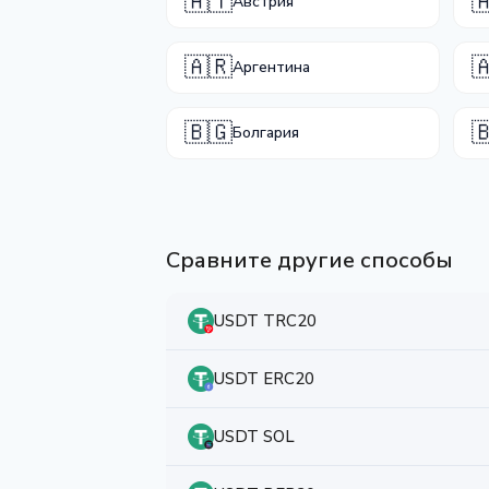
🇦🇹

Австрия
🇦🇷

Аргентина
🇧🇬

Болгария
Сравните другие способы
USDT TRC20
USDT ERC20
USDT SOL