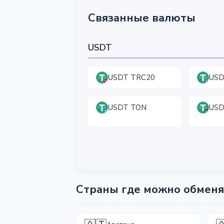
Связанные валюты
USDT
USDT TRC20
USD
USDT TON
USD
Страны где можно обмен