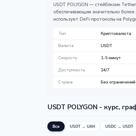
USDT POLYGON — стейблкоин Tether в
обеспечивающим значительно более н
использует DeFi-протоколы на Polyg
Тип
Криптовалюта
Валюта
USDT
Скорость
1-5 минут
Доступность
24/7
Страна
Без ограничений
USDT POLYGON - курс, гра
Все
USDT → UAH
USDC → USDT