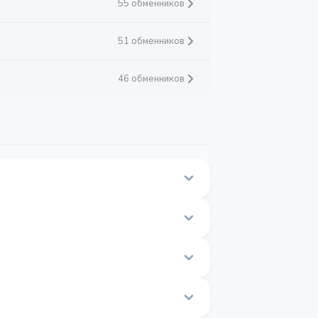
55 обменников
51 обменников
46 обменников
ска на этой странице.
я в реальном времени.