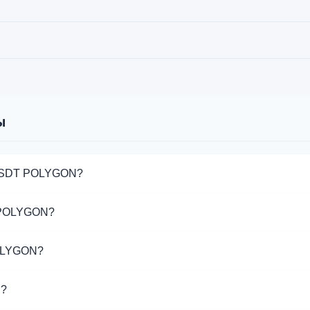
ы
 USDT POLYGON?
 обмена USDT POLYGON. Выберите нужное направление из спи
 POLYGON?
ддерживают операции с USDT POLYGON.
POLYGON?
 от разных обменников на этой странице. Курсы обновляютс
я?