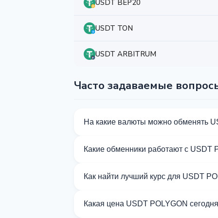
USDT BEP20
USDT TON
USDT ARBITRUM
Часто задаваемые вопрос
На какие валюты можно обменять
На Kurslog доступно 908 направлений
Какие обменники работают с USDT
Сейчас 48 обменников на Kurslog по
Как найти лучший курс для USDT 
Сравните курсы обмена USDT POLYGON
Какая цена USDT POLYGON сегодн