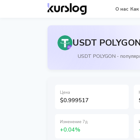
О нас
Как
USDT POLYGON 
USDT POLYGON - популяр
Цена
$0.999517
Изменение 7д
+0.04%