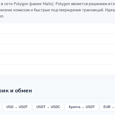
 сети Polygon (ранее Matic). Polygon является решением вто
изкие комиссии и быстрые подтверждения транзакций. Идеал
on.
фик и обмен
USD → USDT
USDT → USDC
Крипта → USDT
EUR →