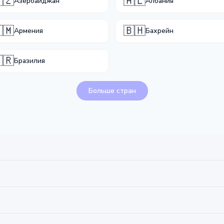
🇿
🇦🇱
Азербайджан
Албания
🇲
🇧🇭
Армения
Бахрейн
🇷
Бразилия
Больше стран