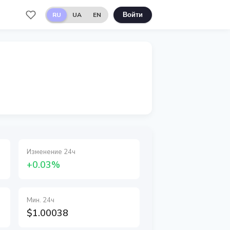
RU
UA
EN
Войти
Изменение 24ч
+0.03%
Мин. 24ч
$1.00038