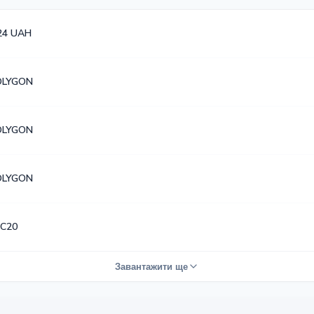
24 UAH
OLYGON
OLYGON
OLYGON
C20
Завантажити ще