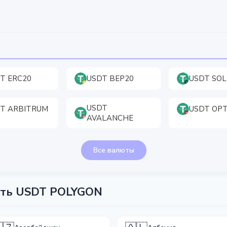
T ERC20
USDT BEP20
USDT SOL
USDT
T ARBITRUM
USDT OPT
AVALANCHE
Все валюты
ять USDT POLYGON