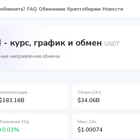
 обменять?
FAQ
Обменники
Криптобиржи
Новости
- курс, график и обмен
USDT
ные направления обмена
Капитализация
Объём (24ч)
$183.16B
$34.06B
Изменение 30д
Макс. 24ч
+0.03%
$1.00074