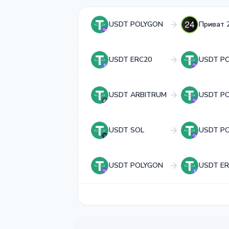
USDT POLYGON
Приват 
USDT ERC20
USDT P
USDT ARBITRUM
USDT P
USDT SOL
USDT P
USDT POLYGON
USDT ER