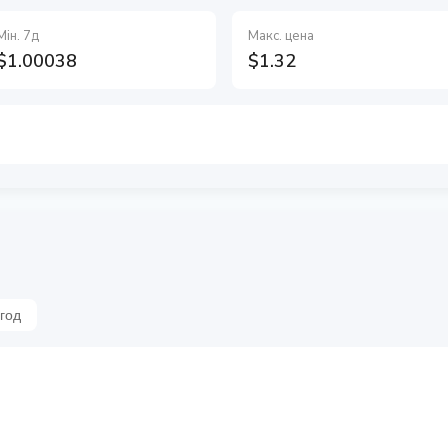
Мін. 7д
Макс. цена
$1.00038
$1.32
 год