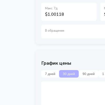
Макс. 7д
$1.00118
В обращении
График цены
7 дней
30 дней
90 дней
1