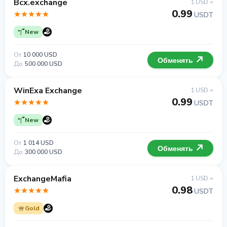
Bcx.exchange
1 USD =
0.99
USDT
New
От
10 000 USD
Обменять
До
500 000 USD
WinExa Exchange
1 USD =
0.99
USDT
New
От
1 014 USD
Обменять
До
300 000 USD
ExchangeMafia
1 USD =
0.98
USDT
Gold