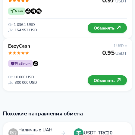
0.97
USDT
New
От
1 036.1 USD
Обменять
До
154 953 USD
EezyCash
1 USD =
0.95
USDT
Platinum
От
10 000 USD
Обменять
До
300 000 USD
Похожие направления обмена
Наличные UAH
USDT TRC20