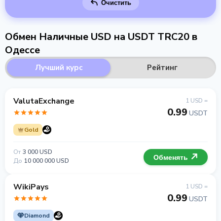
Очистить
Обмен Наличные USD на USDT TRC20 в
Одессе
Лучший курс
Рейтинг
ValutaExchange
1 USD =
0.99
USDT
Gold
От
3 000 USD
Обменять
До
10 000 000 USD
WikiPays
1 USD =
0.99
USDT
Diamond