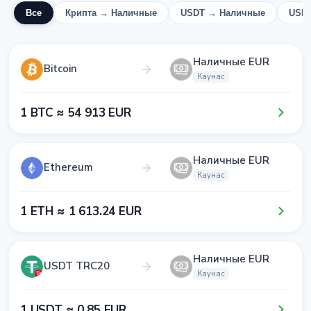
Все
Крипта → Наличные
USDT → Наличные
USD
Наличные EUR
Bitcoin
Каунас
1​ BTC ≈ 5​4​ 9​1​3​ EUR
Наличные EUR
Ethereum
Каунас
1​ ETH ≈ 1​ 6​1​3​.2​4​ EUR
Наличные EUR
USDT TRC20
Каунас
1​ USDT ≈ 0​.8​5​ EUR