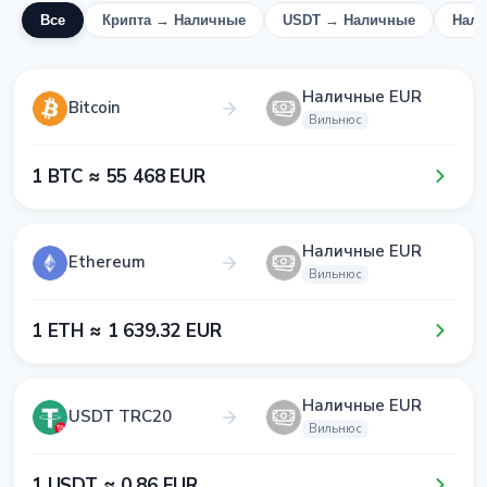
Все
Крипта → Наличные
USDT → Наличные
Нал
Наличные EUR
Bitcoin
Вильнюс
1​ BTC ≈ 5​5​ 4​6​8​ EUR
Наличные EUR
Ethereum
Вильнюс
1​ ETH ≈ 1​ 6​3​9​.3​2​ EUR
Наличные EUR
USDT TRC20
Вильнюс
1​ USDT ≈ 0​.8​6​ EUR