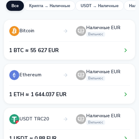
Все
Крипта → Наличные
USDT → Наличные
Нал
Наличные EUR
Bitcoin
Вильнюс
1​ BTC ≈ 5​5​ 6​2​7​ EUR
Наличные EUR
Ethereum
Вильнюс
1​ ETH ≈ 1​ 6​4​4​.0​3​7​ EUR
Наличные EUR
USDT TRC20
Вильнюс
1​ USDT ≈ 0​.8​8​ EUR