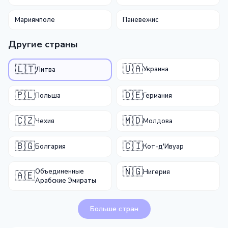
Мариямполе
Паневежис
Другие страны
🇺🇦
🇱🇹
Украина
Литва
🇵🇱
🇩🇪
Польша
Германия
🇨🇿
🇲🇩
Чехия
Молдова
🇧🇬
🇨🇮
Болгария
Кот-д'Ивуар
🇳🇬
Объединенные
Нигерия
🇦🇪
Арабские Эмираты
Больше стран