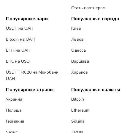
Стать партнером
Популярные пары
Популярные города
USDT на UAH
Киев
Bitcoin на UAH
Львов
ETH на UAH
Одесса
BTC на USD
Варшава
USDT TRC20 на Монобанк
Харьков
UAH
Популярные страны
Популярные валюты
Украина
Bitcoin
Польша
Ethereum
Германия
Solana
Чехия
TRON