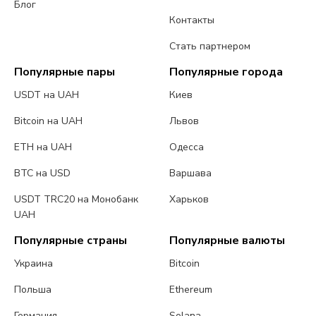
Блог
Контакты
Стать партнером
Популярные пары
Популярные города
USDT на UAH
Киев
Bitcoin на UAH
Львов
ETH на UAH
Одесса
BTC на USD
Варшава
USDT TRC20 на Монобанк
Харьков
UAH
Популярные страны
Популярные валюты
Украина
Bitcoin
Польша
Ethereum
Германия
Solana