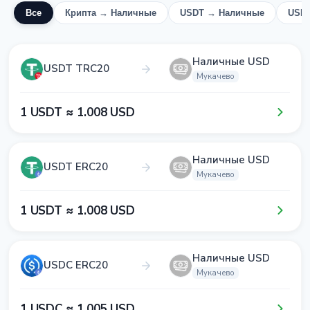
Все
Крипта → Наличные
USDT → Наличные
USD
Наличные USD
USDT TRC20
Мукачево
1​ USDT ≈ 1​.0​0​8​ USD
Наличные USD
USDT ERC20
Мукачево
1​ USDT ≈ 1​.0​0​8​ USD
Наличные USD
USDC ERC20
Мукачево
1​ USDC ≈ 1​.0​0​5​ USD