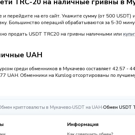
сети TRC-20 на наличные гривны в М
 и перейдите на его сайт. Укажите сумму (от 500 USDT) 
вку. Большинство операций обрабатываются за 5-30 мину
ожно продать USDT TRC20 на гривны наличными или
купи
аличные UAH
рсом среди обменников в Мукачево составляет 42.57 - 4
77 UAH. Обменники на Kurslog отсортированы по лучшему 
Обмен криптовалюты в Мукачево
USDT на UAH
Обмен USDT T
›
›
сы
Информация
ики
Как совершить обмен?