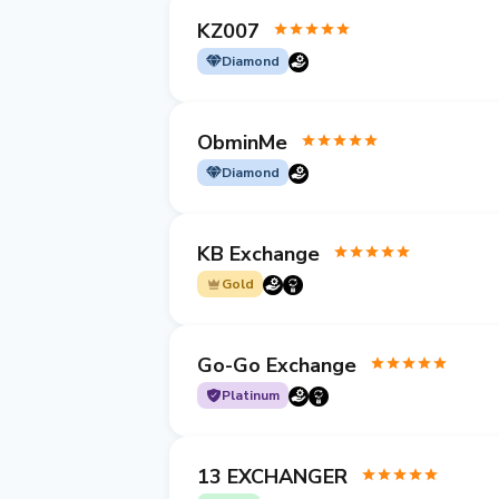
KZ007
Diamond
ObminMe
Diamond
KB Exchange
Gold
Go-Go Exchange
Platinum
13 EXCHANGER