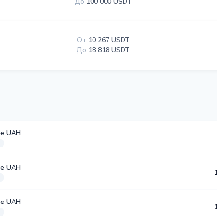
До
100 000 USDT
От
10 267 USDT
До
18 818 USDT
ые UAH
о
ые UAH
о
ые UAH
о