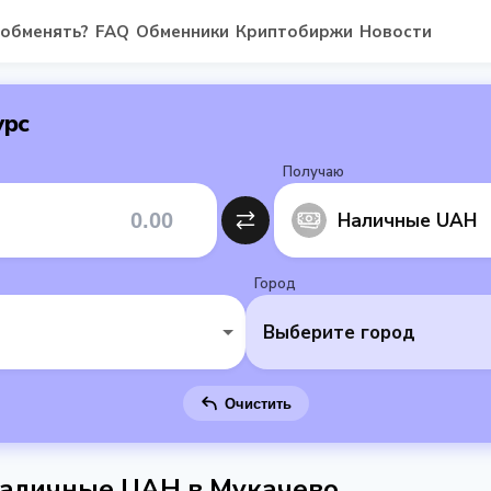
 обменять?
FAQ
Обменники
Криптобиржи
Новости
урс
Получаю
Наличные UAH
Город
Выберите город
Очистить
аличные UAH в Мукачево