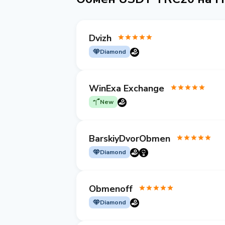
Dvizh
Diamond
WinExa Exchange
New
BarskiyDvorObmen
Diamond
Obmenoff
Diamond