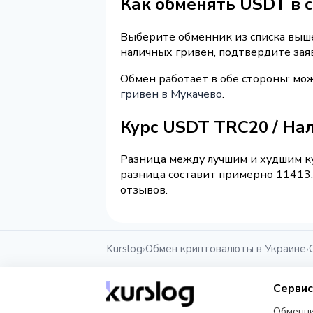
Как обменять USDT в 
Выберите обменник из списка выше
наличных гривен, подтвердите зая
Обмен работает в обе стороны: м
гривен в Мукачево
.
Курс USDT TRC20 / Н
Разница между лучшим и худшим ку
разница составит примерно 11413.
отзывов.
Kurslog
Обмен криптовалюты в Украине
›
›
Серви
Обменн