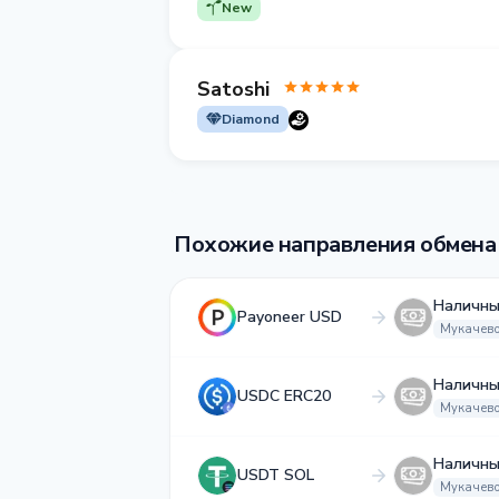
New
Satoshi
Diamond
Похожие направления обмена
Наличн
Payoneer USD
Мукачев
Наличн
USDC ERC20
Мукачев
Наличн
USDT SOL
Мукачев