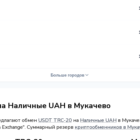
Больше городов
на Наличные UAH в Мукачево
редлагают обмен
USDT TRC-20
на
Наличные UAH
в Мукачев
a Exchange". Суммарный резерв
криптообменников в Мука