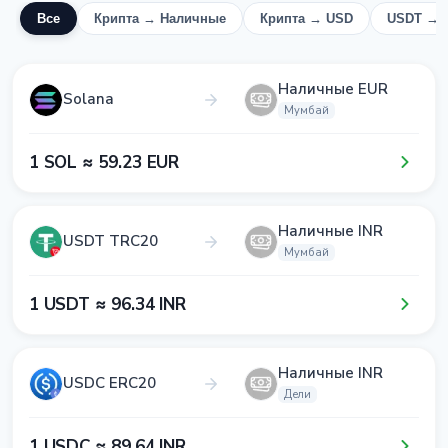
Все
Крипта → Наличные
Крипта → USD
USDT → 
Наличные EUR
Solana
Мумбай
1​ SOL ≈ 5​9​.2​3​ EUR
Наличные INR
USDT TRC20
Мумбай
1​ USDT ≈ 9​6​.3​4​ INR
Наличные INR
USDC ERC20
Дели
1​ USDC ≈ 8​9​.6​4​ INR