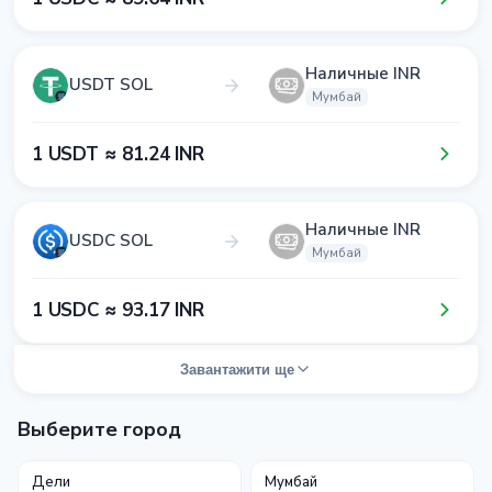
Наличные INR
USDT SOL
Мумбай
1​ USDT ≈ 8​1​.2​4​ INR
Наличные INR
USDC SOL
Мумбай
1​ USDC ≈ 9​3​.1​7​ INR
Завантажити ще
Выберите город
Дели
Мумбай