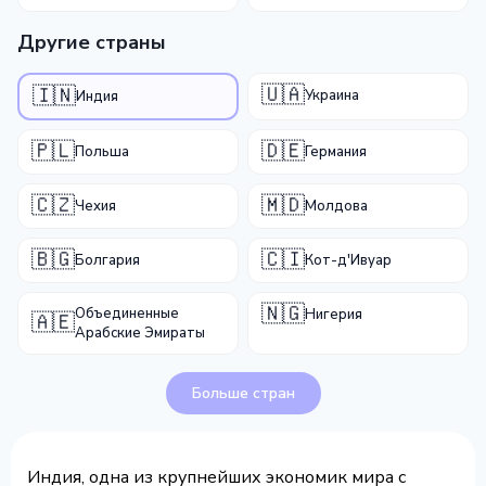
Другие страны
🇺🇦
🇮🇳
Украина
Индия
🇵🇱
🇩🇪
Польша
Германия
🇨🇿
🇲🇩
Чехия
Молдова
🇧🇬
🇨🇮
Болгария
Кот-д'Ивуар
🇳🇬
Объединенные
Нигерия
🇦🇪
Арабские Эмираты
Больше стран
Индия, одна из крупнейших экономик мира с