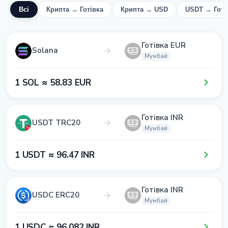
Всі
Крипта → Готівка
Крипта → USD
USDT → Готі
Готівка EUR
Solana
Мумбай
1​ SOL ≈ 5​8​.8​3​ EUR
Готівка INR
USDT TRC20
Мумбай
1​ USDT ≈ 9​6​.4​7​ INR
Готівка INR
USDC ERC20
Мумбай
1​ USDC ≈ 9​6​.0​8​2​ INR