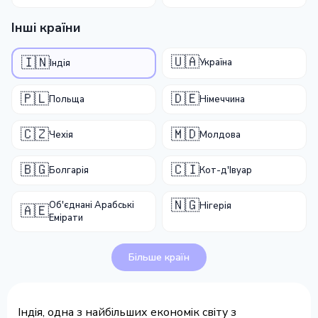
Інші країни
🇺🇦
🇮🇳
Україна
Індія
🇵🇱
🇩🇪
Польща
Німеччина
🇨🇿
🇲🇩
Чехія
Молдова
🇧🇬
🇨🇮
Болгарія
Кот-д'Івуар
🇳🇬
Об'єднані Арабські
Нігерія
🇦🇪
Емірати
Більше країн
Індія, одна з найбільших економік світу з