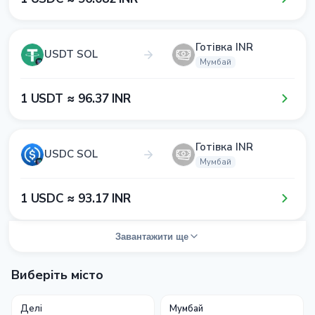
Готівка INR
USDT SOL
Мумбай
1​ USDT ≈ 9​6​.3​7​ INR
Готівка INR
USDC SOL
Мумбай
1​ USDC ≈ 9​3​.1​7​ INR
Завантажити ще
Виберіть місто
Делі
Мумбай