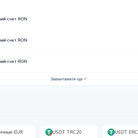
кий счет RON
кий счет RON
кий счет RON
Завантажити ще
ичные EUR
USDT TRC20
USDT ERC