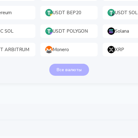
ereum
USDT BEP20
USDT SOL
C SOL
USDT POLYGON
Solana
T ARBITRUM
Monero
XRP
Все валюты