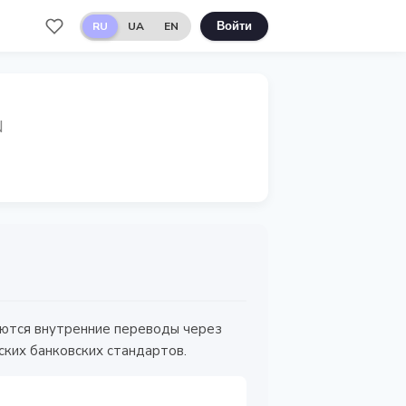
RU
UA
EN
Войти
N
аются внутренние переводы через
ких банковских стандартов.