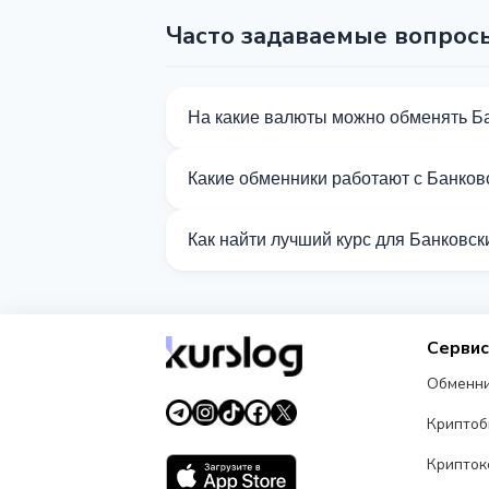
Часто задаваемые вопрос
На какие валюты можно обменять Б
На Kurslog доступно 65 направлений 
Какие обменники работают с Банков
Сейчас 19 обменников на Kurslog под
Как найти лучший курс для Банковс
Сравните курсы обмена Банковский сч
Серви
Обменн
Крипто
Крипток