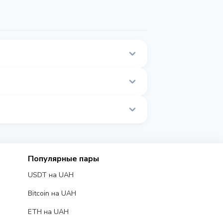
 списка на этой странице.
ляются в реальном времени.
Популярные пары
USDT на UAH
Bitcoin на UAH
ETH на UAH