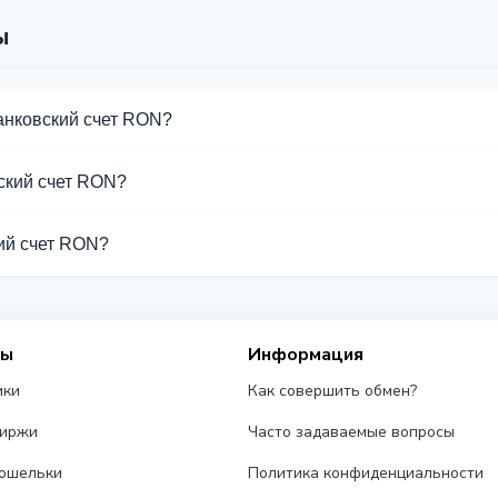
ы
анковский счет RON?
обмена Банковский счет RON. Выберите нужное направление из
ский счет RON?
держивают операции с Банковский счет RON.
кий счет RON?
ет RON от разных обменников на этой странице. Курсы обнов
сы
Информация
ики
Как совершить обмен?
биржи
Часто задаваемые вопросы
ошельки
Политика конфиденциальности