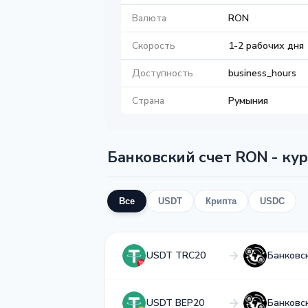
Валюта
RON
Скорость
1-2 рабочих дня
Доступность
business_hours
Страна
Румыния
Банковский счет RON - кур
Все
USDT
Крипта
USDC
USDT TRC20
Банковс
USDT BEP20
Банковс