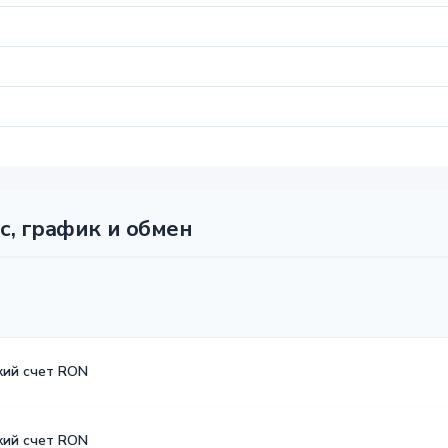
с, график и обмен
кий счет RON
кий счет RON