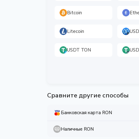
Bitcoin
Eth
Litecoin
USD
USDT TON
USD
Сравните другие способы
Банковская карта RON
Наличные RON