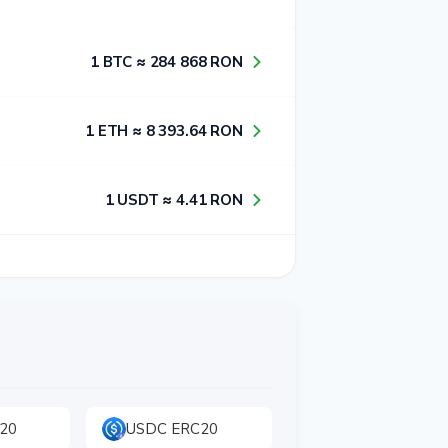
1​ BTC ≈ 2​8​4​ 8​6​8​ RON
1​ ETH ≈ 8​ 3​9​3​.6​4​ RON
1​ USDT ≈ 4​.4​1​ RON
20
USDC ERC20