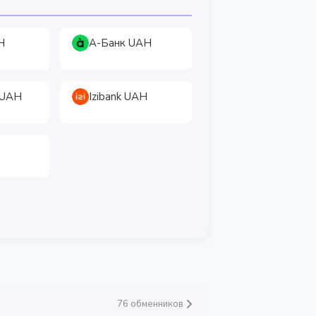
H
А-Банк UAH
 UAH
Izibank UAH
76 обменников