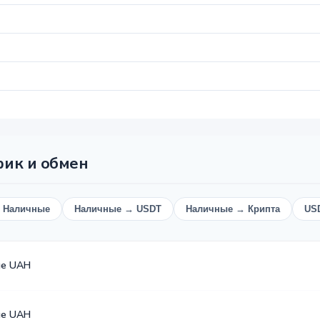
фик и обмен
 Наличные
Наличные → USDT
Наличные → Крипта
US
ые UAH
ые UAH