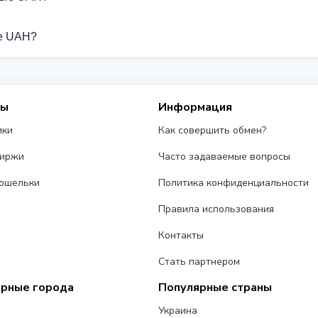
ддерживают операции с Наличные UAH.
ые UAH?
 от разных обменников на этой странице. Курсы обновляются
сы
Информация
ики
Как совершить обмен?
биржи
Часто задаваемые вопросы
ошельки
Политика конфиденциальности
Правила использования
Контакты
Стать партнером
ярные города
Популярные страны
Украина