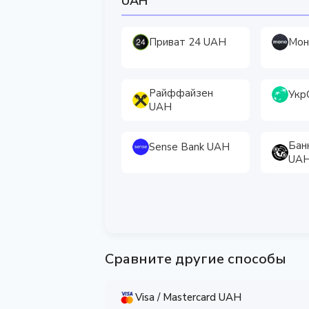
UAH
Приват 24 UAH
Мон
Райффайзен
Укр
UAH
Бан
Sense Bank UAH
UA
Сравните другие способы
Visa / Mastercard UAH