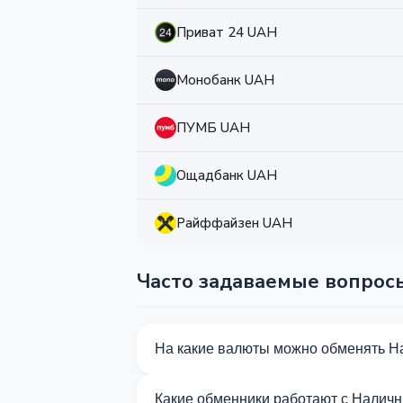
Приват 24 UAH
Монобанк UAH
ПУМБ UAH
Ощадбанк UAH
Райффайзен UAH
Часто задаваемые вопрос
На какие валюты можно обменять 
На Kurslog доступно 1803 направлени
Какие обменники работают с Налич