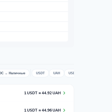
DC → Наличные
USDT
UAH
USD
Крипта
1​ USDT ≈ 4​4​.9​2​ UAH
1​ USDT ≈ 4​4​.9​6​ UAH