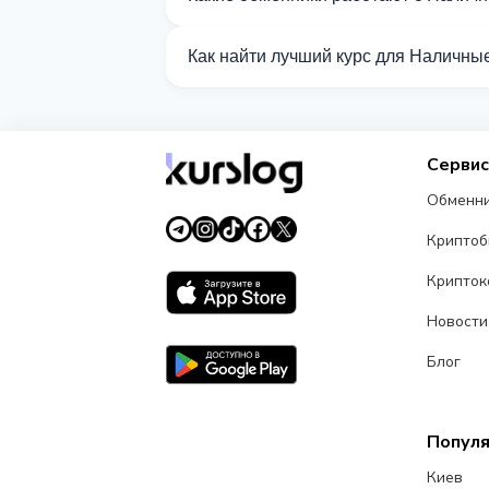
Сейчас 22 обменников на Kurslog по
Как найти лучший курс для Наличн
Сравните курсы обмена Наличные UAH
Серви
Обменн
Крипто
Крипток
Новости
Блог
Попул
Киев