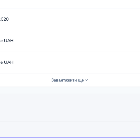
RC20
ые UAH
ые UAH
Завантажити ще