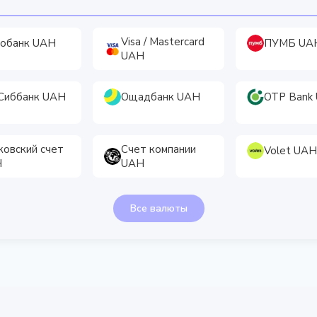
Visa / Mastercard
обанк UAH
ПУМБ UA
UAH
Сиббанк UAH
Ощадбанк UAH
OTP Bank
ковский счет
Счет компании
Volet UAH
H
UAH
Все валюты