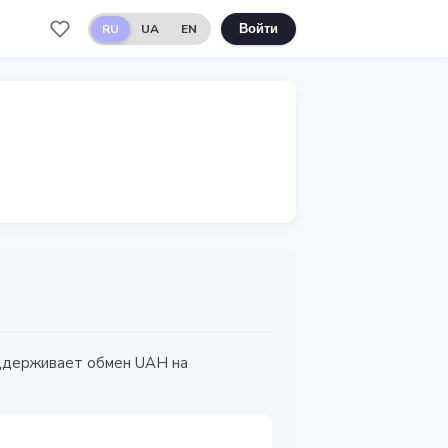
RU
UA
EN
Войти
оддерживает обмен UAH на