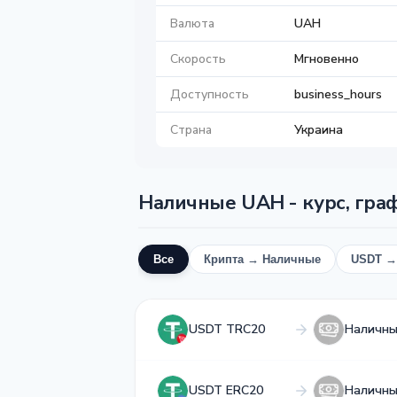
Валюта
UAH
Скорость
Мгновенно
Доступность
business_hours
Страна
Украина
Наличные UAH - курс, гра
Все
Крипта → Наличные
USDT →
USDT TRC20
Наличн
USDT ERC20
Наличн