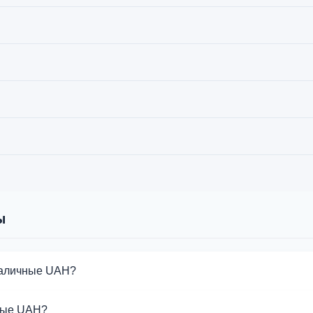
ы
Наличные UAH?
й обмена Наличные UAH. Выберите нужное направление из спи
ные UAH?