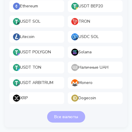
Ethereum
USDT BEP20
USDT SOL
TRON
Litecoin
USDC SOL
USDT POLYGON
Solana
USDT TON
Наличные UAH
USDT ARBITRUM
Monero
XRP
Dogecoin
Все валюты