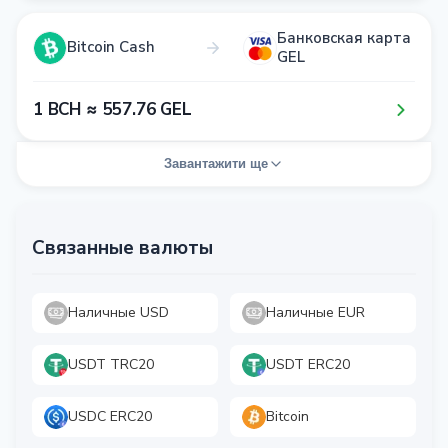
Банковская карта
Bitcoin Cash
GEL
1​ BCH ≈ 5​5​7​.7​6​ GEL
Завантажити ще
Связанные валюты
Наличные USD
Наличные EUR
USDT TRC20
USDT ERC20
USDC ERC20
Bitcoin