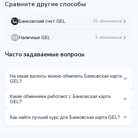
Сравните другие способы
Банковский счет GEL
35 обменников
Наличные GEL
5 обменников
Часто задаваемые вопросы
На какие валюты можно обменять Банковская карта
GEL?
На Kurslog доступно 190 направлений обмена
Какие обменники работают с Банковская карта
Банковская карта GEL. Выберите нужное
GEL?
направление из списка на этой странице.
Сейчас 36 обменников на Kurslog поддерживают
Как найти лучший курс для Банковская карта GEL?
операции с Банковская карта GEL.
Сравните курсы обмена Банковская карта GEL от
разных обменников на этой странице. Курсы