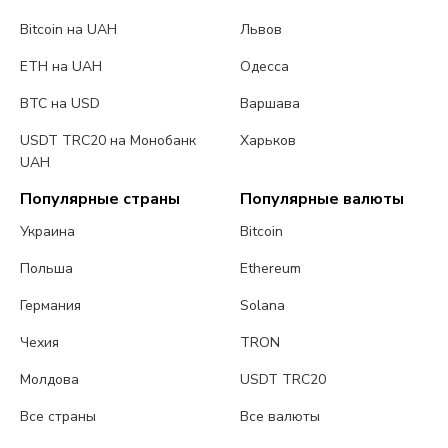
Bitcoin на UAH
Львов
ETH на UAH
Одесса
BTC на USD
Варшава
USDT TRC20 на Монобанк
Харьков
UAH
Популярные страны
Популярные валюты
Украина
Bitcoin
Польша
Ethereum
Германия
Solana
Чехия
TRON
Молдова
USDT TRC20
Все страны
Все валюты