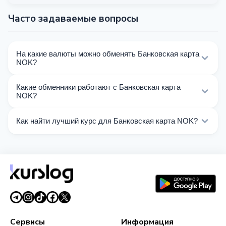
Часто задаваемые вопросы
На какие валюты можно обменять Банковская карта
NOK?
На Kurslog доступно 60 направлений обмена
Какие обменники работают с Банковская карта
Банковская карта NOK. Выберите нужное
NOK?
направление из списка на этой странице.
Сейчас 10 обменников на Kurslog поддерживают
Как найти лучший курс для Банковская карта NOK?
операции с Банковская карта NOK.
Сравните курсы обмена Банковская карта NOK от
разных обменников на этой странице. Курсы
обновляются в реальном времени.
Сервисы
Информация