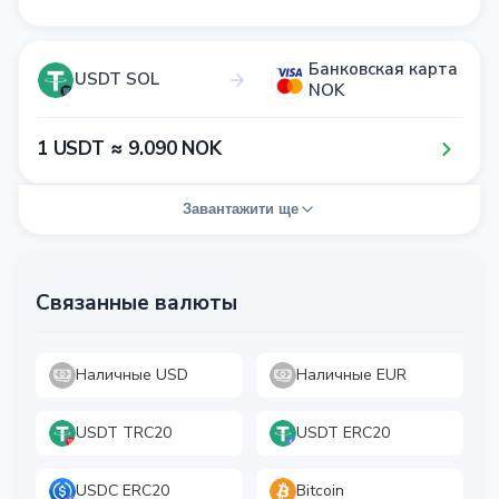
Банковская карта
USDT SOL
NOK
1​ USDT ≈ 9​.0​9​0​ NOK
Завантажити ще
Связанные валюты
Наличные USD
Наличные EUR
USDT TRC20
USDT ERC20
USDC ERC20
Bitcoin