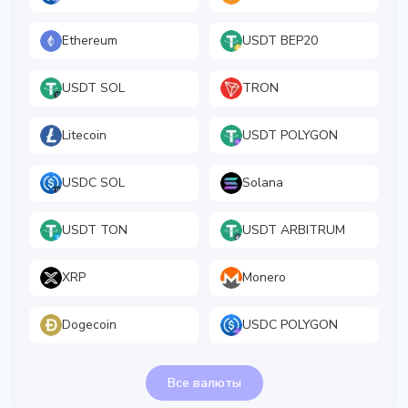
Ethereum
USDT BEP20
USDT SOL
TRON
Litecoin
USDT POLYGON
USDC SOL
Solana
USDT TON
USDT ARBITRUM
XRP
Monero
Dogecoin
USDC POLYGON
Все валюты