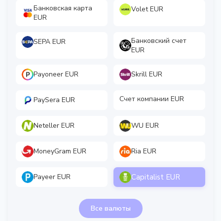
Банковская карта
Volet EUR
EUR
Банковский счет
SEPA EUR
EUR
Payoneer EUR
Skrill EUR
Счет компании EUR
PaySera EUR
Neteller EUR
WU EUR
MoneyGram EUR
Ria EUR
Capitalist EUR
Payeer EUR
Все валюты