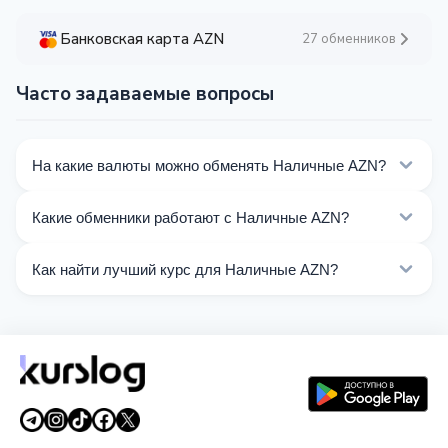
Банковская карта AZN
27 обменников
Часто задаваемые вопросы
На какие валюты можно обменять Наличные AZN?
На Kurslog доступно 18 направлений обмена
Какие обменники работают с Наличные AZN?
Наличные AZN. Выберите нужное направление из
списка на этой странице.
Сейчас 2 обменников на Kurslog поддерживают
Как найти лучший курс для Наличные AZN?
операции с Наличные AZN.
Сравните курсы обмена Наличные AZN от разных
обменников на этой странице. Курсы обновляются в
реальном времени.