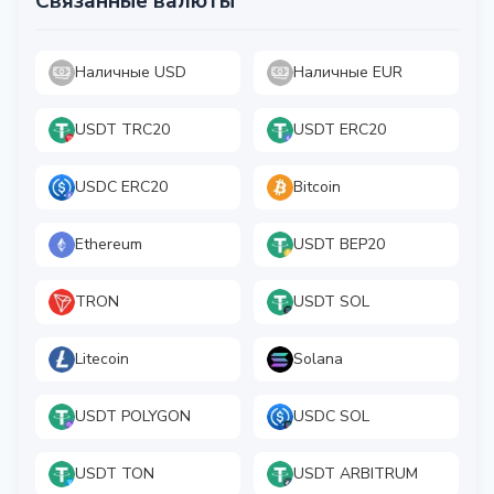
Связанные валюты
Наличные USD
Наличные EUR
USDT TRC20
USDT ERC20
USDC ERC20
Bitcoin
Ethereum
USDT BEP20
TRON
USDT SOL
Litecoin
Solana
USDT POLYGON
USDC SOL
USDT TON
USDT ARBITRUM