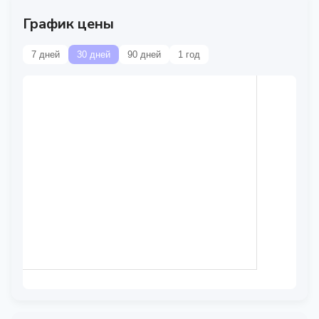
График цены
7 дней
30 дней
90 дней
1 год
Данные временно
недоступны