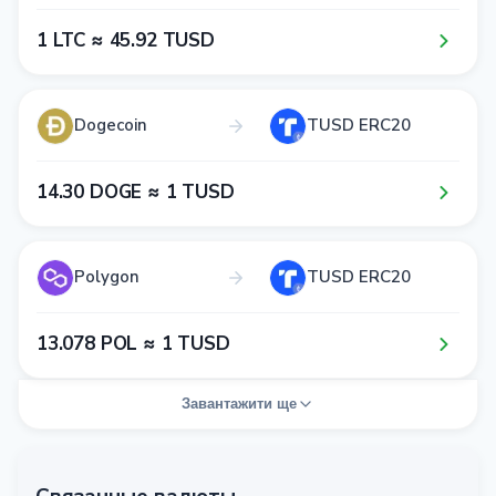
1​ LTC ≈ 4​5​.9​2​ TUSD
Dogecoin
TUSD ERC20
1​4​.3​0​ DOGE ≈ 1​ TUSD
Polygon
TUSD ERC20
1​3​.0​7​8​ POL ≈ 1​ TUSD
Завантажити ще