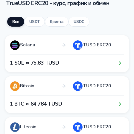
TrueUSD ERC20 - курс, график и обмен
Все
USDT
Крипта
USDC
Solana
TUSD ERC20
1​ SOL ≈ 7​5​.8​3​ TUSD
Bitcoin
TUSD ERC20
1​ BTC ≈ 6​4​ 7​8​4​ TUSD
Litecoin
TUSD ERC20