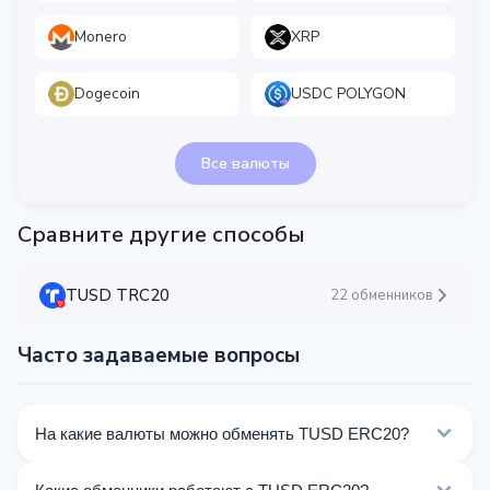
Monero
XRP
Dogecoin
USDC POLYGON
Все валюты
Сравните другие способы
TUSD TRC20
22 обменников
Часто задаваемые вопросы
На какие валюты можно обменять TUSD ERC20?
На Kurslog доступно 339 направлений обмена TUSD