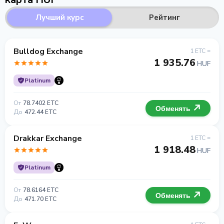
Лучший курс
Рейтинг
Bulldog Exchange
1 ETC =
1 935.76
HUF
Platinum
От
78.7402 ETC
Обменять
До
472.44 ETC
Drakkar Exchange
1 ETC =
1 918.48
HUF
Platinum
От
78.6164 ETC
Обменять
До
471.70 ETC