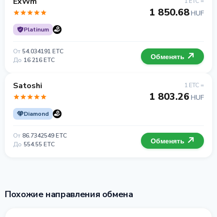
ExWm
1 ETC =
1 850.68
HUF
Platinum
От
54.034191 ETC
Обменять
До
16 216 ETC
Satoshi
1 ETC =
1 803.26
HUF
Diamond
От
86.7342549 ETC
Обменять
До
554.55 ETC
Похожие направления обмена