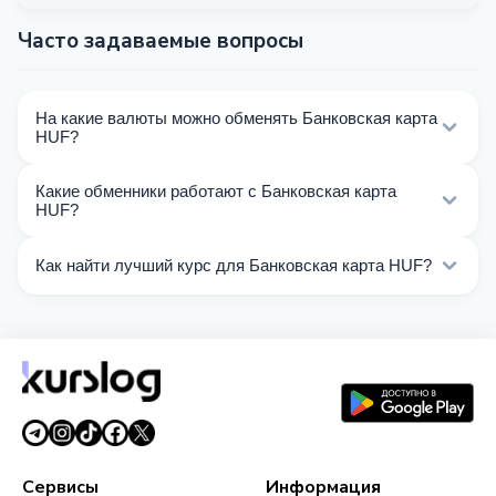
Часто задаваемые вопросы
На какие валюты можно обменять Банковская карта
HUF?
На Kurslog доступно 72 направлений обмена
Какие обменники работают с Банковская карта
Банковская карта HUF. Выберите нужное
HUF?
направление из списка на этой странице.
Сейчас 15 обменников на Kurslog поддерживают
Как найти лучший курс для Банковская карта HUF?
операции с Банковская карта HUF.
Сравните курсы обмена Банковская карта HUF от
разных обменников на этой странице. Курсы
обновляются в реальном времени.
Сервисы
Информация