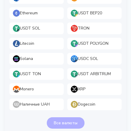
Ethereum
USDT BEP20
USDT SOL
TRON
Litecoin
USDT POLYGON
Solana
USDC SOL
USDT TON
USDT ARBITRUM
Monero
XRP
Наличные UAH
Dogecoin
Все валюты