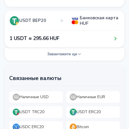
Банковская карта
USDT BEP20
HUF
1​ USDT ≈ 2​9​5​.6​6​ HUF
Завантажити ще
Связанные валюты
Наличные USD
Наличные EUR
USDT TRC20
USDT ERC20
USDC ERC20
Bitcoin