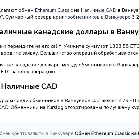
длагают обмен
Ethereum Classic
на
Наличные CAD
в Ванкув
sh". Суммарный резерв
криптообменников в Ванкувере
3 2
наличные канадские доллары в Ванк
и перейдите на его сайт. Укажите сумму (от 1323.58 ETC
твердите заявку. Большинство операций обрабатываются 
ичные канадские доллары между обменниками в Ванкувер
 ETC за одну операцию.
 / Наличные CAD
рсом среди обменников в Ванкувере составляет 8.79 - 8.
AD. Обменники на Kurslog отсортированы по лучшему курс
бмен криптовалюты в Ванкувере
Обмен Ethereum Classic на
›