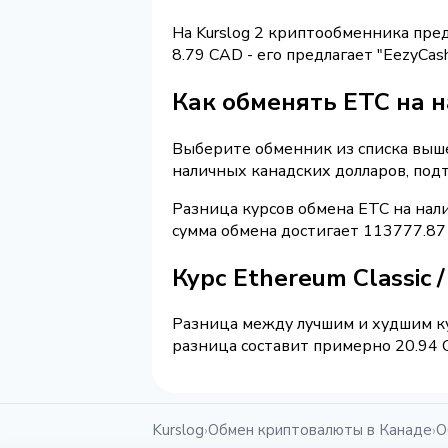
На Kurslog 2 криптообменника пре
8.79 CAD - его предлагает "EezyCa
Как обменять ETC на 
Выберите обменник из списка выше 
наличных канадских долларов, под
Разница курсов обмена ETC на нал
сумма обмена достигает 113777.87
Курс Ethereum Classic
Разница между лучшим и худшим ку
разница составит примерно 20.94 C
Kurslog
Обмен криптовалюты в Канаде
О
›
›