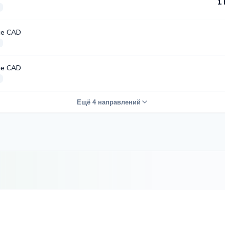
1 
е CAD
е CAD
Ещё 4 направлений