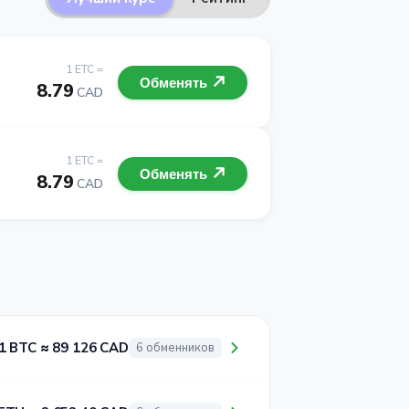
1 ETC =
Обменять
8.79
CAD
1 ETC =
Обменять
8.79
CAD
1 BTC ≈ 89 126 CAD
6 обменников