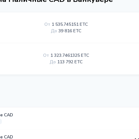
От
1 535.745151 ETC
До
39 816 ETC
От
1 323.7461325 ETC
До
113 792 ETC
е CAD
е CAD