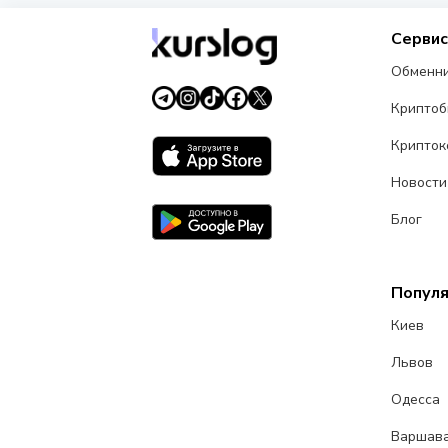
Серви
Обменн
Крипто
Крипток
Новости
Блог
Попул
Киев
Львов
Одесса
Варшав