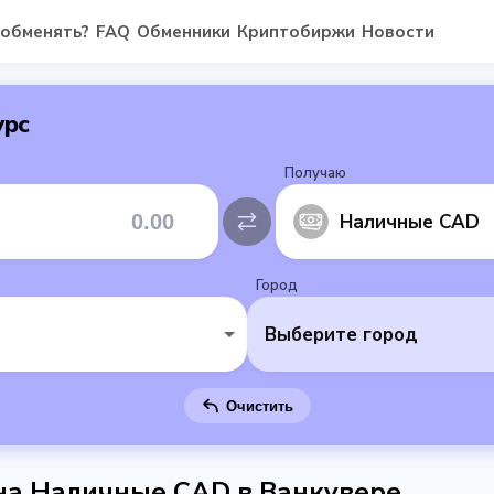
 обменять?
FAQ
Обменники
Криптобиржи
Новости
урс
Получаю
Наличные CAD
Город
Выберите город
Очистить
 на Наличные CAD в Ванкувере