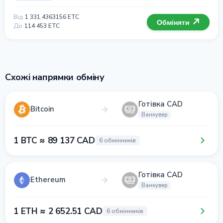
Від
1 331.4363156 ETC
Обміняти
До
114 453 ETC
Схожі напрямки обміну
Готівка CAD
Bitcoin
Ванкувер
1 BTC ≈ 89 137 CAD
6 обмінників
Готівка CAD
Ethereum
Ванкувер
1 ETH ≈ 2 652.51 CAD
6 обмінників