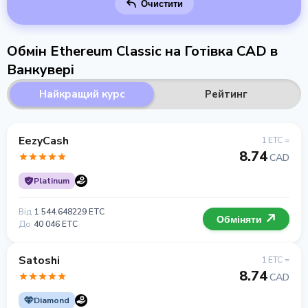
Очистити
Обмін Ethereum Classic на Готівка CAD в
Ванкувері
Найкращий курс
Рейтинг
EezyCash
1 ETC =
8.74
CAD
Platinum
Від
1 544.648229 ETC
Обміняти
До
40 046 ETC
Satoshi
1 ETC =
8.74
CAD
Diamond