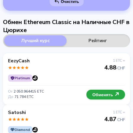
Очистить
Обмен Ethereum Classic на Наличные CHF в
Цюрихе
Лучший курс
Рейтинг
EezyCash
1 ETC =
4.88
CHF
Platinum
От
2 050.964415 ETC
Обменять
До
71 784 ETC
Satoshi
1 ETC =
4.87
CHF
Diamond