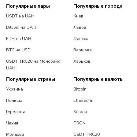
Популярные пары
Популярные города
USDT на UAH
Киев
Bitcoin на UAH
Львов
ETH на UAH
Одесса
BTC на USD
Варшава
USDT TRC20 на Монобанк
Харьков
UAH
Популярные страны
Популярные валюты
Украина
Bitcoin
Польша
Ethereum
Германия
Solana
Чехия
TRON
Молдова
USDT TRC20