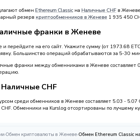
длагают обмен
Ethereum Classic
на
Наличные CHF
в Женеве.
уммарный резерв
криптообменников в Женеве
1 935 450 CH
наличные франки в Женеве
и перейдите на его сайт. Укажите сумму (от 1973.68 ETC
явку. Большинство операций обрабатываются за 5-30 мин
ичные франки между обменниками в Женеве составляет 0
перацию.
 / Наличные CHF
рсом среди обменников в Женеве составляет 5.03 - 5.07
CHF. Обменники на Kurslog отсортированы по лучшему кур
ии
Обмен криптовалюты в Женеве
Обмен Ethereum Classic 
›
›