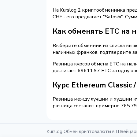
На Kurslog 2 криптообменника пре
CHF - его предлагает "Satoshi". С
Как обменять ETC на 
Выберите обменник из списка выше 
наличных франков, подтвердите за
Разница курсов обмена ETC на нал
достигает 69611.97 ETC за одну о
Курс Ethereum Classic
Разница между лучшим и худшим ку
разница составит примерно 765.79 
Kurslog
Обмен криптовалюты в Швейцар
›