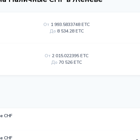
От
1 993.5833748 ETC
До
8 534.28 ETC
От
2 015.022395 ETC
До
70 526 ETC
е CHF
е CHF