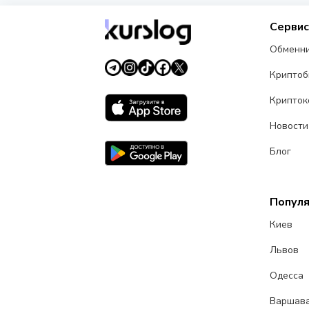
Серви
Обменн
Крипто
Крипток
Новости
Блог
Попул
Киев
Львов
Одесса
Варшав