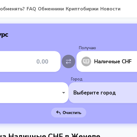
 обменять?
FAQ
Обменники
Криптобиржи
Новости
урс
Получаю
Наличные CHF
Город
Выберите город
Очистить
 на Наличные CHF в Женеве