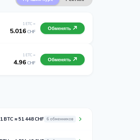
1 ETC =
Обменять
5.016
CHF
1 ETC =
Обменять
4.96
CHF
1 BTC ≈ 51 448 CHF
6 обменников