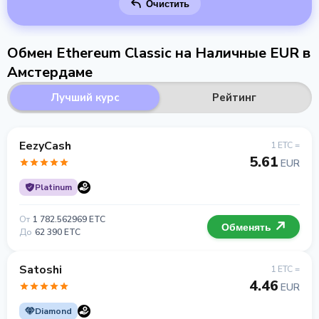
Очистить
Обмен Ethereum Classic на Наличные EUR в
Амстердаме
Лучший курс
Рейтинг
EezyCash
1 ETC =
5.61
EUR
Platinum
От
1 782.562969 ETC
Обменять
До
62 390 ETC
Satoshi
1 ETC =
4.46
EUR
Diamond