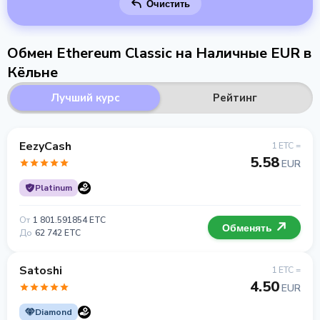
Очистить
Обмен Ethereum Classic на Наличные EUR в
Кёльне
Лучший курс
Рейтинг
EezyCash
1 ETC =
5.58
EUR
Platinum
От
1 801.591854 ETC
Обменять
До
62 742 ETC
Satoshi
1 ETC =
4.50
EUR
Diamond