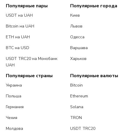
Популярные пары
Популярные города
USDT на UAH
Киев
Bitcoin на UAH
Львов
ETH на UAH
Одесса
BTC на USD
Варшава
USDT TRC20 на Монобанк
Харьков
UAH
Популярные страны
Популярные валюты
Украина
Bitcoin
Польша
Ethereum
Германия
Solana
Чехия
TRON
Молдова
USDT TRC20