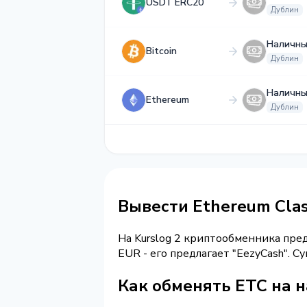
USDT ERC20
Дублин
Наличны
Bitcoin
Дублин
Наличны
Ethereum
Дублин
Вывести Ethereum Cla
На Kurslog 2 криптообменника пре
EUR - его предлагает "EezyCash". 
Как обменять ETC на 