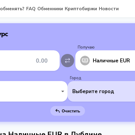
 обменять?
FAQ
Обменники
Криптобиржи
Новости
урс
Получаю
Наличные EUR
Город
Выберите город
Очистить
 на Наличные EUR в Дублине