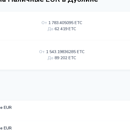
От
1 783.405095 ETC
До
62 419 ETC
От
1 543.19836285 ETC
До
89 202 ETC
е EUR
е EUR