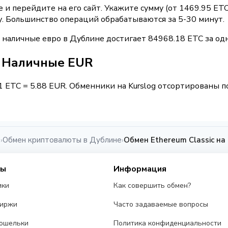
и перейдите на его сайт. Укажите сумму (от 1469.95 ETC
у. Большинство операций обрабатываются за 5-30 минут.
 наличные евро в Дублине достигает 84968.18 ETC за од
 / Наличные EUR
1 ETC = 5.88 EUR. Обменники на Kurslog отсортированы п
и
Обмен криптовалюты в Дублине
Обмен Ethereum Classic н
›
›
сы
Информация
ики
Как совершить обмен?
биржи
Часто задаваемые вопросы
ошельки
Политика конфиденциальности