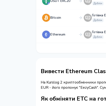
USDT ERC20
Дублін
Готівка 
Bitcoin
Дублін
Готівка 
Ethereum
Дублін
Вивести Ethereum Class
На Kurslog 2 криптообмінники про
EUR - його пропонує "EezyCash". С
Як обміняти ETC на гот