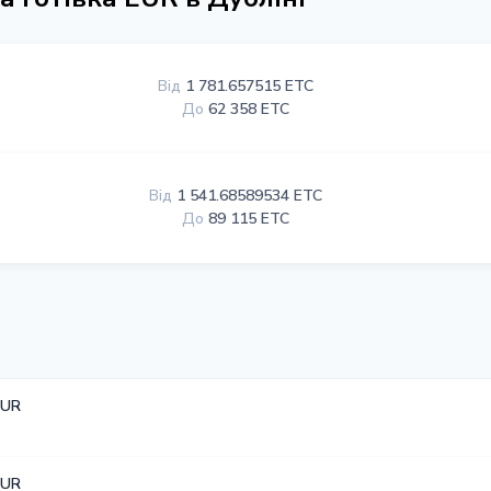
Від
1 781.657515 ETC
До
62 358 ETC
Від
1 541.68589534 ETC
До
89 115 ETC
EUR
EUR