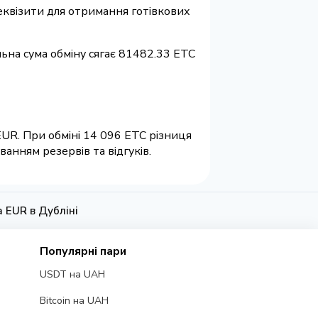
 реквізити для отримання готівкових
льна сума обміну сягає 81482.33 ETC
EUR. При обміні 14 096 ETC різниця
анням резервів та відгуків.
а EUR в Дубліні
Популярні пари
USDT на UAH
Bitcoin на UAH