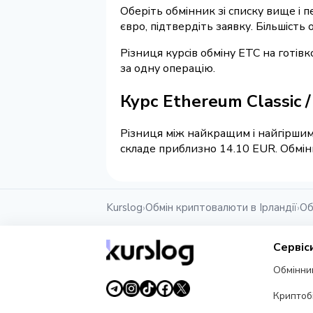
Оберіть обмінник зі списку вище і п
євро, підтвердіть заявку. Більшість
Різниця курсів обміну ETC на готів
за одну операцію.
Курс Ethereum Classic 
Різниця між найкращим і найгіршим 
складе приблизно 14.10 EUR. Обмінн
Kurslog
Обмін криптовалюти в Ірландії
Об
›
›
Сервіс
Обмінни
Криптоб