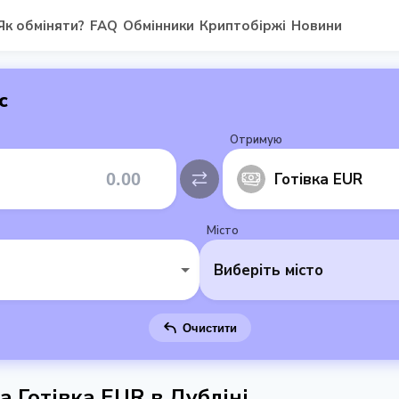
Як обміняти?
FAQ
Обмінники
Криптобіржі
Новини
с
Отримую
Готівка EUR
Місто
Виберіть місто
Очистити
а Готівка EUR в Дубліні