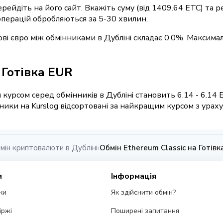
ерейдіть на його сайт. Вкажіть суму (від 1409.64 ETC) та
 операцій обробляються за 5-30 хвилин.
кові євро між обмінниками в Дубліні складає 0.0%. Максима
/ Готівка EUR
курсом серед обмінників в Дубліні становить 6.14 - 6.14 
ики на Kurslog відсортовані за найкращим курсом з урахув
мін криптовалюти в Дубліні
Обмін Ethereum Classic на Готівк
›
и
Інформація
ки
Як здійснити обмін?
іржі
Поширені запитання