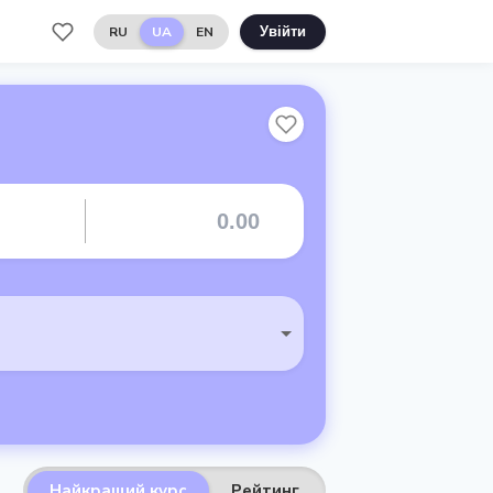
RU
UA
EN
Увійти
Найкращий курс
Рейтинг