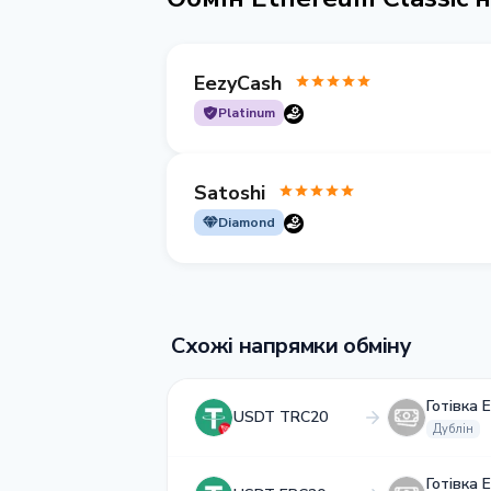
EezyCash
Platinum
Satoshi
Diamond
Схожі напрямки обміну
Готівка 
USDT TRC20
Дублін
Готівка 