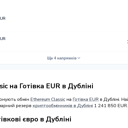
EUR
EUR
Ще 4 напрямків
ic на Готівка EUR в Дубліні
понують обмін
Ethereum Classic
на
Готівка EUR
в Дубліні. Н
умарний резерв
криптообмінників в Дубліні
1 241 850 EUR.
івкові євро в Дубліні