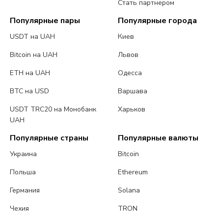
Стать партнером
Популярные пары
Популярные города
USDT на UAH
Киев
Bitcoin на UAH
Львов
ETH на UAH
Одесса
BTC на USD
Варшава
USDT TRC20 на Монобанк
Харьков
UAH
Популярные страны
Популярные валюты
Украина
Bitcoin
Польша
Ethereum
Германия
Solana
Чехия
TRON