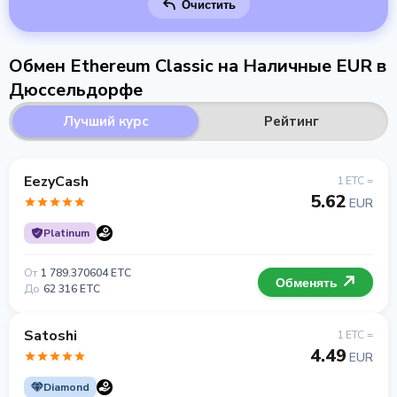
Очистить
Обмен Ethereum Classic на Наличные EUR в
Дюссельдорфе
Лучший курс
Рейтинг
EezyCash
1 ETC =
5.62
EUR
Platinum
От
1 789.370604 ETC
Обменять
До
62 316 ETC
Satoshi
1 ETC =
4.49
EUR
Diamond