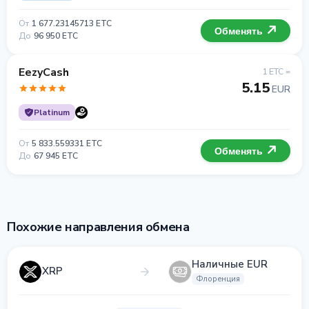
От
1 677.23145713 ETC
Обменять
До
96 950 ETC
EezyCash
1 ETC =
5.15
EUR
Platinum
От
5 833.559331 ETC
Обменять
До
67 945 ETC
Похожие направления обмена
Наличные EUR
XRP
Флоренция