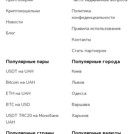
Криптокошельки
Политика
конфиденциальности
Новости
Правила использования
Блог
Контакты
Стать партнером
Популярные пары
Популярные города
USDT на UAH
Киев
Bitcoin на UAH
Львов
ETH на UAH
Одесса
BTC на USD
Варшава
USDT TRC20 на Монобанк
Харьков
UAH
Популярные страны
Популярные валюты