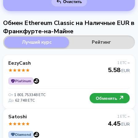
Очистить
Обмен Ethereum Classic на Наличные EUR в
Франкфурте-на-Майне
Лучший курс
Рейтинг
EezyCash
1 ETC =
5.58
EUR
Platinum
От
1 801.753348 ETC
Обменять
До
62 748 ETC
Satoshi
1 ETC =
4.45
EUR
Diamond