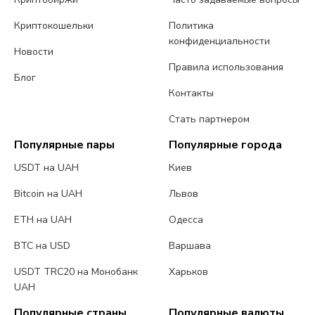
Криптокошельки
Политика
конфиденциальности
Новости
Правила использования
Блог
Контакты
Стать партнером
Популярные пары
Популярные города
USDT на UAH
Киев
Bitcoin на UAH
Львов
ETH на UAH
Одесса
BTC на USD
Варшава
USDT TRC20 на Монобанк
Харьков
UAH
Популярные страны
Популярные валюты