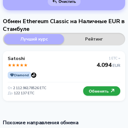
Очистить
Обмен Ethereum Classic на Наличные EUR в
Стамбуле
Лучший курс
Рейтинг
Satoshi
1 ETC =
4.094
EUR
Diamond
От
2 112.96178526 ETC
Обменять
До
122 137 ETC
Похожие направления обмена