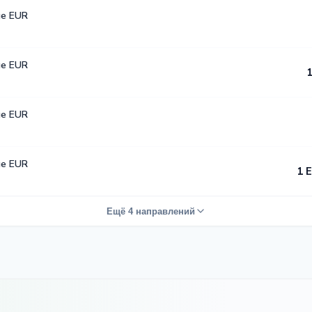
е EUR
е EUR
1
е EUR
е EUR
1 
Ещё 4 направлений