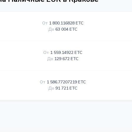
От
1 800.116828 ETC
До
63 004 ETC
От
1 559.14922 ETC
До
129 672 ETC
От
1 586.77207219 ETC
До
91 721 ETC