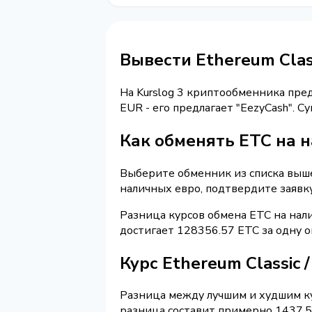
Вывести Ethereum Clas
На Kurslog 3 криптообменника пре
EUR - его предлагает "EezyCash". 
Как обменять ETC на 
Выберите обменник из списка выше 
наличных евро, подтвердите заявк
Разница курсов обмена ETC на нал
достигает 128356.57 ETC за одну 
Курс Ethereum Classic
Разница между лучшим и худшим ку
разница составит примерно 1437.53