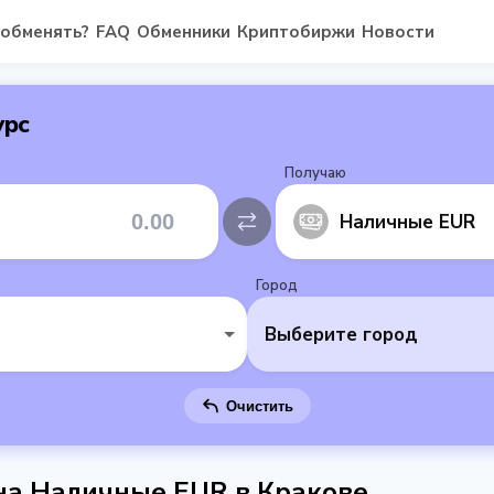
 обменять?
FAQ
Обменники
Криптобиржи
Новости
урс
Получаю
Наличные EUR
Город
Выберите город
Очистить
 на Наличные EUR в Кракове