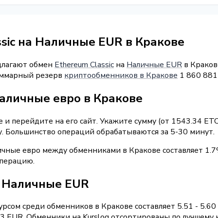
sic на Наличные EUR в Кракове
длагают обмен
Ethereum Classic
на
Наличные EUR
в Кракове
Суммарный резерв
криптообменников в Кракове
1 860 881
наличные евро в Кракове
и перейдите на его сайт. Укажите сумму (от 1543.34 ETC
у. Большинство операций обрабатываются за 5-30 минут.
ичные евро между обменниками в Кракове составляет 1.7
операцию.
 / Наличные EUR
рсом среди обменников в Кракове составляет 5.51 - 5.60
 EUR. Обменники на Kurslog отсортированы по лучшему к