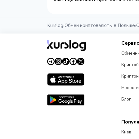
Kurslog
Обмен криптовалюты в Польше
О
›
›
Серви
Обменн
Крипто
Крипток
Новости
Блог
Попул
Киев