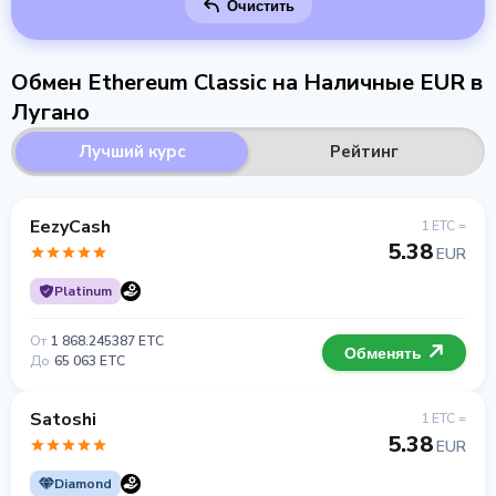
Очистить
Обмен Ethereum Classic на Наличные EUR в
Лугано
Лучший курс
Рейтинг
EezyCash
1 ETC =
5.38
EUR
Platinum
От
1 868.245387 ETC
Обменять
До
65 063 ETC
Satoshi
1 ETC =
5.38
EUR
Diamond