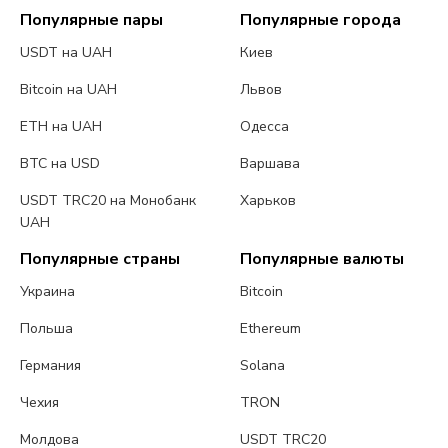
Популярные пары
Популярные города
USDT на UAH
Киев
Bitcoin на UAH
Львов
ETH на UAH
Одесса
BTC на USD
Варшава
USDT TRC20 на Монобанк
Харьков
UAH
Популярные страны
Популярные валюты
Украина
Bitcoin
Польша
Ethereum
Германия
Solana
Чехия
TRON
Молдова
USDT TRC20